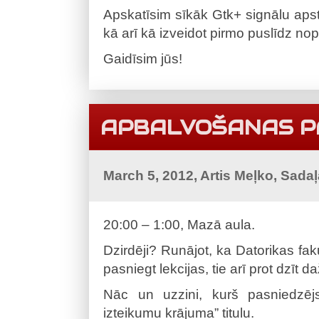
Apskatīsim sīkāk Gtk+ signālu apst
kā arī kā izveidot pirmo puslīdz nopi
Gaidīsim jūs!
APBALVOŠANAS 
March 5, 2012, Artis Meļko, Sada
20:00 – 1:00, Mazā aula.
Dzirdēji? Runājot, ka Datorikas faku
pasniegt lekcijas, tie arī prot dzīt 
Nāc un uzzini, kurš pasniedzēj
izteikumu krājuma” titulu.