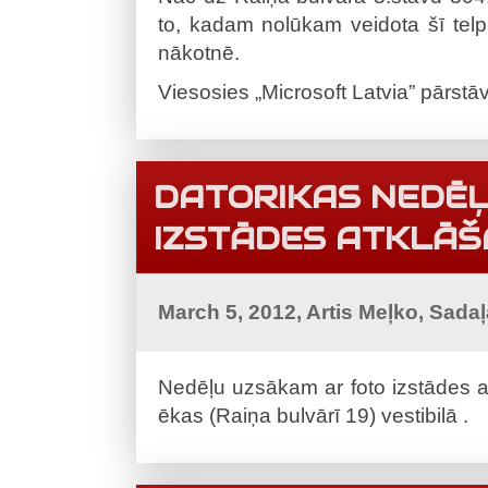
to, kadam nolūkam veidota šī telp
nākotnē.
Viesosies „Microsoft Latvia” pārstāvj
DATORIKAS NEDĒĻ
IZSTĀDES ATKLĀ
March 5, 2012, Artis Meļko, Sada
Nedēļu uzsākam ar foto izstādes a
ēkas (Raiņa bulvārī 19) vestibilā .