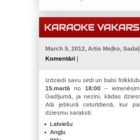
KARAOKE VAKARS
March 5, 2012, Artis Meļko, Sada
Komentāri
|
Izdziedi savu sirdi un balsi folkklu
15.martā
no
18:00
– ietrenēsim
Gadījumā, ja nezini, kādas dziesm
Alā jebkurā ceturtdienā, kur pa
dziesmu saraksti:
Latviešu
Angļu