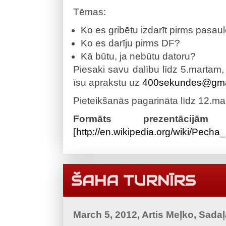
Tēmas:
Ko es gribētu izdarīt pirms pasau
Ko es darīju pirms DF?
Kā būtu, ja nebūtu datoru?
Piesaki savu dalību līdz 5.martam
īsu aprakstu uz
400sekundes@gma
Pieteikšanās pagarināta līdz 12.ma
Formāts prezent
[
http://en.wikipedia.org/wiki/Pech
ŠAHA TURNĪRS
March 5, 2012, Artis Meļko, Sada