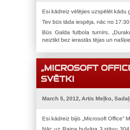
Esi kādreiz vēlējies uzspēlēt kādu
Tev būs tāda iespēja, nāc no 17:30 l
Būs Galda futbola turnīrs, „Durak
neiztikt bez ierastās tējas un naš
„MICROSOFT OFFIC
SVĒTKI
March 5, 2012, Artis Meļko, Sada
Esi kādreiz bijis „Microsoft Office”
Nāc uz Raiņa bulvāra 3.stāvu 304.t