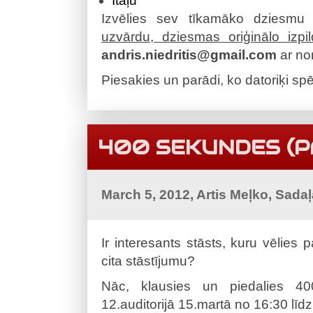
Itāļu
Izvēlies sev tīkamāko dziesmu
uzvārdu, dziesmas oriģinālo izp
andris.niedritis@gmail.com
ar no
Piesakies un parādi, ko datoriķi spē
400 SEKUNDES (PA
March 5, 2012, Artis Meļko, Sada
Ir interesants stāsts, kuru vēlies p
cita stāstījumu?
Nāc, klausies un piedalies 40
12.auditorijā 15.martā no 16:30 līdz