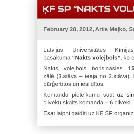
ĶF SP “NAKTS VO
February 28, 2012, Artis Meļko, 
Latvijas Universitātes Ķīmija
pasākumā
“Nakts volejbols”
, ko 
Nakts volejbols norisināsies
1
zālē (3.stāvs – ieeja no 2.stāva). 
pārģerbtos un iesildītos.
Komandu pieteikumu sūtīt uz
si
cilvēku skaits komandā – 6 cilvēki.
Esat laipni gaidīti uz ĶF SP organ