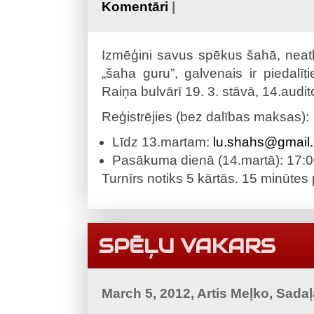
Komentāri
|
Izmēģini savus spēkus šahā, neatka
„šaha guru”, galvenais ir piedalīt
Raiņa bulvārī 19. 3. stāvā, 14.audito
Reģistrējies (bez dalības maksas):
Līdz 13.martam:
lu.shahs@gmail
Pasākuma dienā (14.martā): 17:0
Turnīrs notiks 5 kārtās. 15 minūtes 
SPĒĻU VAKARS
March 5, 2012, Artis Meļko, Sada