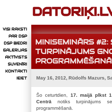
VISI RAKSTI
PAR DSP
MINISEMINĀRS #2:
DSP BIEDRI
TURPINĀJUMS GN
GALERIJAS
AKTĪVISTS
PROGRAMMĒŠANĀ
SUVENĪRI
KONTAKTI
May 16, 2012, Rūdolfs Mazurs, S
IEIET
Šo ceturtdien,
17. maijā plkst 1
Centrā
notiks turpinājums 
programmēšanā.