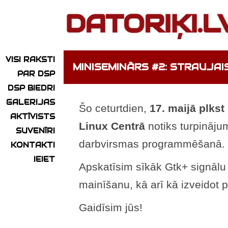
VISI RAKSTI
MINISEMINĀRS #2: STRAUJ
PAR DSP
DSP BIEDRI
GALERIJAS
Šo ceturtdien,
17. maijā plkst
AKTĪVISTS
Linux Centrā
notiks turpinā
SUVENĪRI
darbvirsmas programmēšanā.
KONTAKTI
IEIET
Apskatīsim sīkāk Gtk+ signālu 
mainīšanu, kā arī kā izveidot p
Gaidīsim jūs!