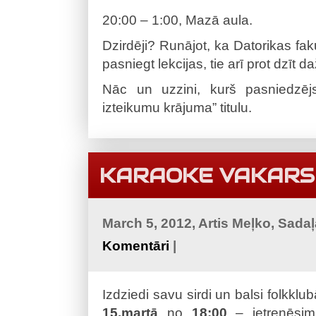
20:00 – 1:00, Mazā aula.
Dzirdēji? Runājot, ka Datorikas faku
pasniegt lekcijas, tie arī prot dzīt 
Nāc un uzzini, kurš pasniedzēj
izteikumu krājuma” titulu.
KARAOKE VAKARS
March 5, 2012, Artis Meļko, Sada
Komentāri
|
Izdziedi savu sirdi un balsi folkklu
15.martā
no
18:00
– ietrenēsim