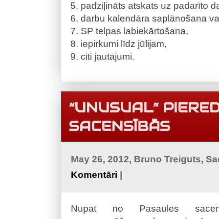
padziļināts atskats uz padarīto d
darbu kalendāra saplānošana va
SP telpas labiekārtošana,
iepirkumi līdz jūlijam,
citi jautājumi.
“UNUSUAL” PIERED
SACENSĪBĀS
May 26, 2012, Bruno Treiguts, S
Komentāri
|
Nupat no Pasaules sacensī