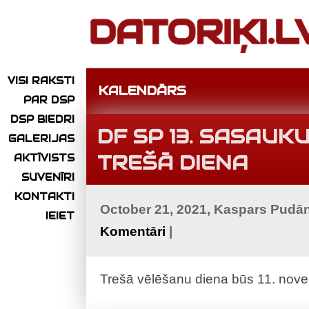
VISI RAKSTI
KALENDĀRS
PAR DSP
DSP BIEDRI
DF SP 13. SASAU
GALERIJAS
TREŠĀ DIENA
AKTĪVISTS
SUVENĪRI
KONTAKTI
October 21, 2021, Kaspars Pudā
IEIET
Komentāri
|
Trešā vēlēšanu diena būs 11. novem