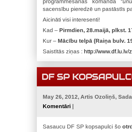
programmēšanas komanda “
unu
sacensību pieredzē un pastāstīs pa
Aicināti visi interesenti!
Kad –
Pirmdien, 28.maijā, plkst. 
Kur –
Mācību telpā (Raiņa bulv. 19,
Saistītās ziņas :
http://www.df.lu.lv/
DF SP KOPSAPULC
May 26, 2012, Artis Ozoliņš, Sad
Komentāri
|
Sasaucu DF SP kopsapulci šo
otr