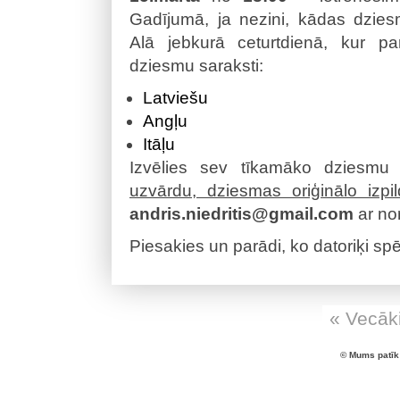
Gadījumā, ja nezini, kādas dziesm
Alā jebkurā ceturtdienā, kur pa
dziesmu saraksti:
Latviešu
Angļu
Itāļu
Izvēlies sev tīkamāko dziesmu
uzvārdu, dziesmas oriģinālo izp
andris.niedritis@gmail.com
ar no
Piesakies un parādi, ko datoriķi spē
« Vecāki
© Mums patīk 