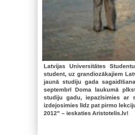
Latvijas Universitātes Studen
student, uz grandiozākajiem Latv
jaunā studiju gada sagaidīšana
septembrī Doma laukumā plkst.
studiju gadu, iepazīsimies ar 
izdejosimies līdz pat pirmo lekc
2012” – ieskaties Aristotelis.lv!