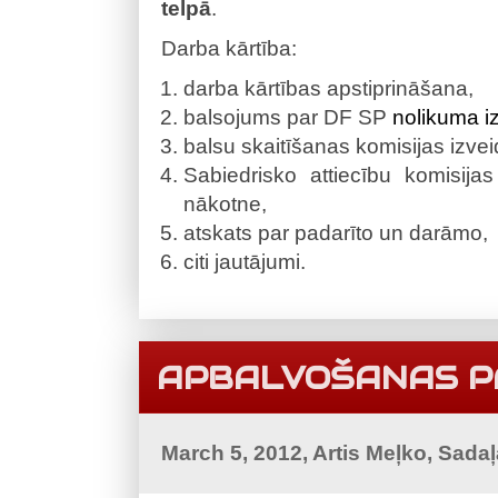
telpā
.
Darba kārtība:
darba kārtības apstiprināšana,
balsojums par DF SP
nolikuma 
balsu skaitīšanas komisijas izvei
Sabiedrisko attiecību komisija
nākotne,
atskats par padarīto un darāmo,
citi jautājumi.
APBALVOŠANAS 
March 5, 2012, Artis Meļko, Sada