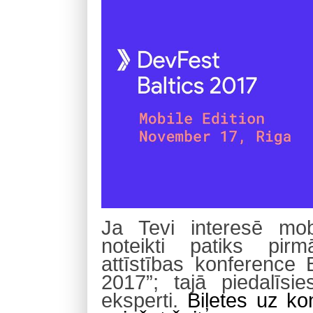
Ja Tevi interesē mobi
noteikti patiks pirm
attīstības konference B
2017”; tajā piedalīsi
eksperti.
Biļetes uz ko