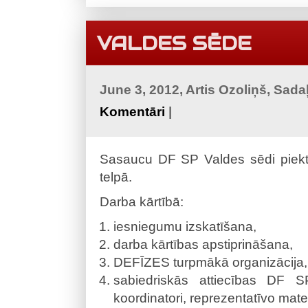
VALDES SĒDE
June 3, 2012, Artis Ozoliņš, Sada
Komentāri
|
Sasaucu DF SP Valdes sēdi piek
telpā.
Darba kārtībā:
iesniegumu izskatīšana,
darba kārtības apstiprināšana,
DEFĪZES turpmākā organizācija,
sabiedriskās attiecības DF SP
koordinatori, reprezentatīvo mater