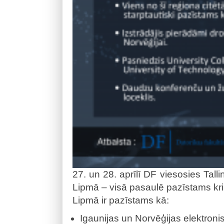
27. un 28. aprīlī DF viesosies Tall
Lipmā – visā pasaulē pazīstams krip
Lipmā ir pazīstams kā:
Igaunijas un Norvēģijas elektroni