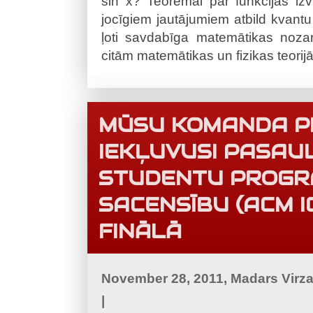
sin x? Teorēmai par funkcijas izv
jocīgiem jautājumiem atbild kvantu
ļoti savdabīga matemātikas nozar
citām matemātikas un fizikas teorij
MŪSU KOMANDA P
IEKĻUVUSI PASAU
STUDENTU PROG
SACENSĪBU (ACM I
FINĀLĀ
November 28, 2011, Madars Virz
|