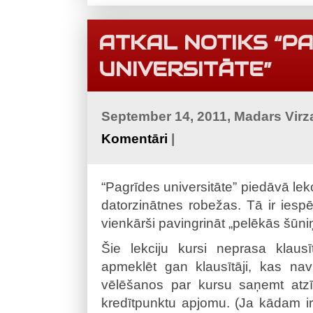
ATKAL NOTIKS “P
UNIVERSITĀTE”
September 14, 2011, Madars Virz
Komentāri
|
“Pagrīdes universitāte” piedāvā le
datorzinātnes robežas. Tā ir iesp
vienkārši pavingrināt „pelēkās šūni
Šie lekciju kursi neprasa klausī
apmeklēt gan klausītāji, kas n
vēlēšanos par kursu saņemt atzīm
kredītpunktu apjomu. (Ja kādam ir 