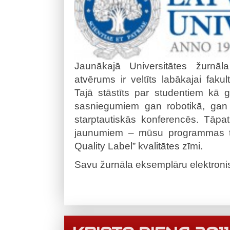
Jaunākajā Universitātes žurnā
atvērums ir veltīts labākajai fakult
Tajā stāstīts par studentiem kā g
sasniegumiem gan robotikā, gan
starptautiskās konferencēs. Tāpat 
jaunumiem – mūsu programmas tag
Quality Label” kvalitātes zīmi.
Savu žurnāla eksemplāru elektroni