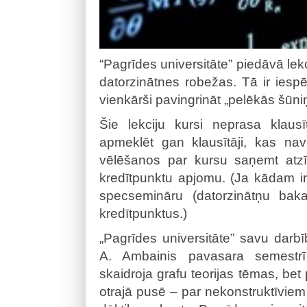
“Pagrīdes universitāte” piedāvā le
datorzinātnes robežas. Tā ir iesp
vienkārši pavingrināt „pelēkās šūni
Šie lekciju kursi neprasa klausī
apmeklēt gan klausītāji, kas n
vēlēšanos par kursu saņemt atzīm
kredītpunktu apjomu. (Ja kādam ir 
specsemināru (datorzinātņu ba
kredītpunktus.)
„Pagrīdes universitāte” savu darb
A. Ambainis pavasara semestrī 
skaidroja grafu teorijas tēmas, bet
otrajā pusē – par nekonstruktīviem