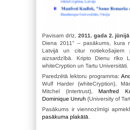
Pavisam drīz,
2011. gada 2. jūnijā
Diena 2011” – pasākums, kura mēr
Latvijā un citur notiekošajiem 
aizsardzībā. Kripto Dienu rīko L
whiteCryption un Tartu Universitāti.
Paredzētā lektoru programma:
And
Wulf Harder (whiteCryption), Mār
Mitchel (Intertrust),
Manfred Ku
Dominique Unruh
(University of Tar
Pasākums ir viennozīmīgi apmeklē
pasākuma plakātā
.