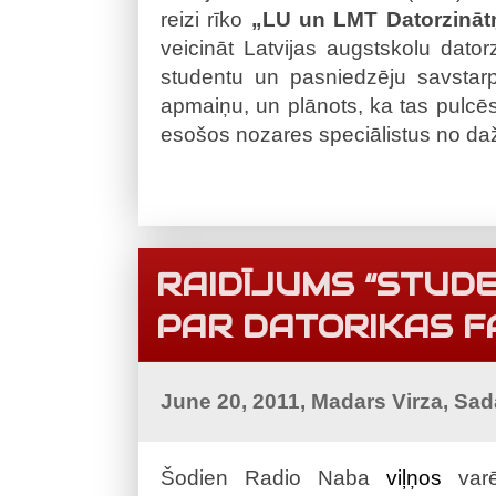
reizi rīko
„LU un LMT Datorzināt
veicināt Latvijas augstskolu dator
studentu un pasniedzēju savstarp
apmaiņu, un plānots, ka tas pulcē
esošos nozares speciālistus no da
RAIDĪJUMS “STUD
PAR DATORIKAS F
June 20, 2011, Madars Virza, Sa
Šodien Radio Naba
viļņos
varēj