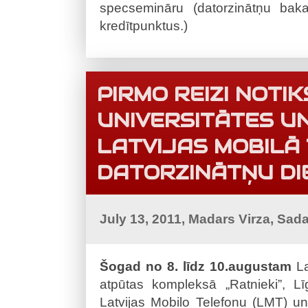
specsemināru (datorzinātņu ba
kredītpunktus.)
PIRMO REIZI NOTIK
UNIVERSITĀTES U
LATVIJAS MOBILĀ
DATORZINĀTŅU DI
July 13, 2011, Madars Virza, Sad
Šogad no 8. līdz 10.augustam
La
atpūtas kompleksā „Ratnieki”, L
Latvijas Mobilo Telefonu (LMT) un