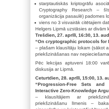
starptautiskās kriptogrāfu asociā
Cryptography Research – šīs
organizācija pasaulē) padomes lo
viens no 3 visvairāk citētajiem dat
Helgers Lipmā uzstāsies ar divām l
Trešdien, 27. aprīlī, 16:30, 13. aud
“On cryptographic protocols for 
– plašam klausītāju lokam (sākot ar
priekšzināšanas nav nepieciešama
Pēc lekcijas aptuveni 18:00 varē
diskusija ar Lipmā.
Ceturtdien, 28. aprīlī, 15:00, 13. a
“Progression-Free Sets and 
Interactive Zero-Knowledge Arg
– klausītājiem ar priekšzinā
priekšzināšanu līmenis – bak