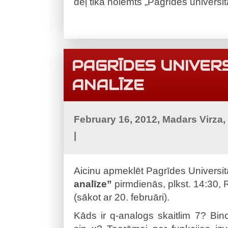
dēļ tika nolemts „Pagrīdes universi
PAGRĪDES UNIVER
ANALĪZE
February 16, 2012, Madars Virza
|
Aicinu apmeklēt Pagrīdes Universi
analīze”
pirmdienās, plkst. 14:30, R
(sākot ar 20. februāri).
Kāds ir q-analogs skaitlim 7? Bi