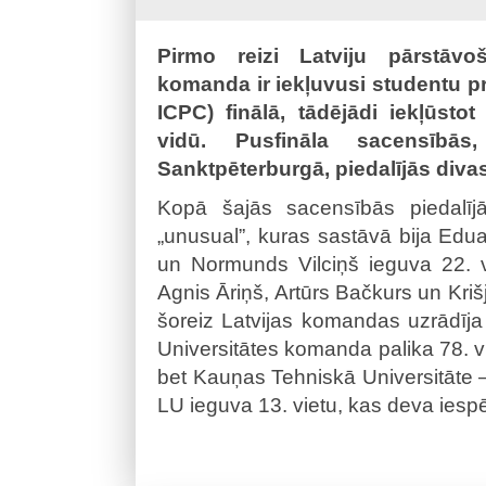
Pirmo reizi Latviju pārstāvoš
komanda ir iekļuvusi studentu
ICPC) finālā, tādējādi iekļūst
vidū. Pusfināla sacensībā
Sanktpēterburgā, piedalījās div
Kopā šajās sacensībās piedal
„unusual”, kuras sastāvā bija Edua
un Normunds Vilciņš ieguva 22. v
Agnis Āriņš, Artūrs Bačkurs un Krišjā
šoreiz Latvijas komandas uzrādīja 
Universitātes komanda palika 78. vie
bet Kauņas Tehniskā Universitāte –
LU ieguva 13. vietu, kas deva iespēj