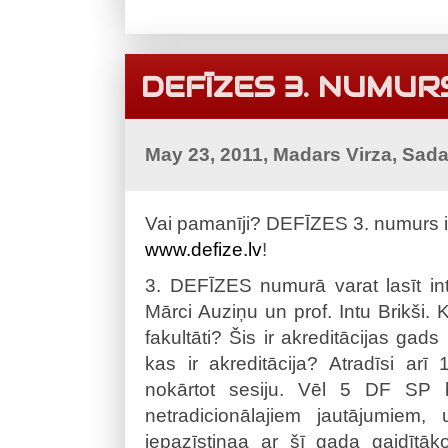
DEFĪZES 3. NUMURS
May 23, 2011, Madars Virza, Sad
Vai pamanīji? DEFĪZES 3. numurs ir 
www.defize.lv
!
3. DEFĪZES numurā varat lasīt inte
Mārci Auziņu un prof. Intu Brikši.
fakultāti? Šis ir akreditācijas gads 
kas ir akreditācija? Atradīsi ar
nokārtot sesiju. Vēl 5 DF SP b
netradicionālajiem jautājumiem,
iepazīstinaa ar šī gada gaidītāk