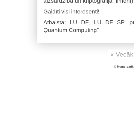
aizsardzība un kriptogrāfija” līmenī)
Gaidīti visi interesenti!
Atbalsta: LU DF, LU DF SP, pr
Quantum Computing”
« Vecāki
© Mums patīk 