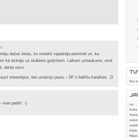
11.
nēju dažas lietas, ko noteikti vajadzēja pieminēt un, ka
tēm kā dzērājs uz skābiem gurķīšiem. Laikam uztraukums, esot
jā, darīja savu.
TU
auzt stereotipus, bet uztaisīju jaunu – DF ir ballīšu karaliste. :D
Nav i
JA
 – man patīk! :-)
iza
Kolka
Terēz
Izabel
viraldr
Kārlis
Mājas