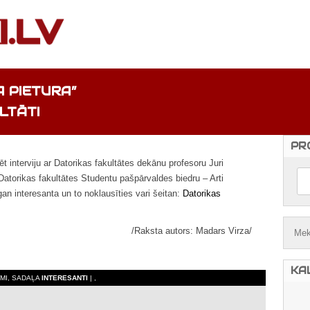
 PIETURA”
LTĀTI
PR
ēt interviju ar Datorikas fakultātes dekānu profesoru Juri
Datorikas fakultātes Studentu pašpārvaldes biedru – Arti
zgan interesanta un to noklausīties vari šeitan:
Datorikas
/Raksta autors: Madars Virza/
KA
UMI, SADAĻA
INTERESANTI
| ,