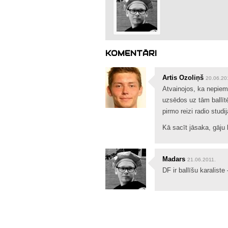
KOMENTĀRI
Artis Ozoliņš
20.06.20
Atvainojos, ka nepiemi
uzsēdos uz tām ballī
pirmo reizi radio studi
Kā sacīt jāsaka, gāju l
Madars
21.06.2011.
DF ir ballīšu karaliste