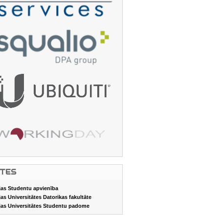
ITES
jas Studentu apvienība
jas Universitātes Datorikas fakultāte
jas Universitātes Studentu padome