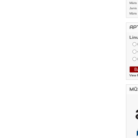
izstrā
Māris
Janis
Māris
AP
Lin
View 
MŪ