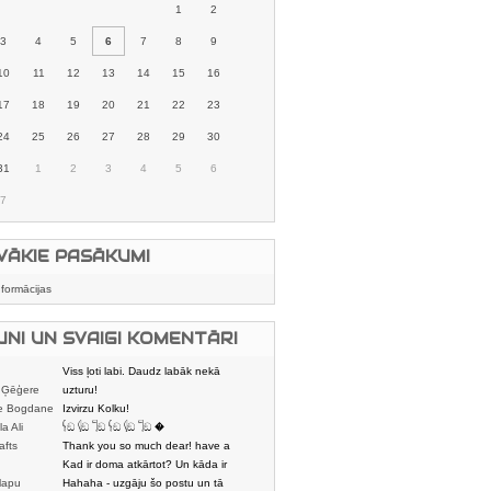
1
2
3
4
5
6
7
8
9
10
11
12
13
14
15
16
17
18
19
20
21
22
23
24
25
26
27
28
29
30
31
1
2
3
4
5
6
7
VĀKIE PASĀKUMI
nformācijas
UNI UN SVAIGI KOMENTĀRI
Viss ļoti labi. Daudz labāk nekā
 Ģēģere
karstmaizīšu
uzturu!
e Bogdane
Izvirzu Kolku!
la Ali
𓌜ඞ 𓌱ඞ 𓌏ඞ 𓌜ඞ 𓌱ඞ 𓌏ඞ �
afts
Thank you so much dear! have a
nice day
Kad ir doma atkārtot? Un kāda ir
lapu
aptuvenā dalī
Hahaha - uzgāju šo postu un tā