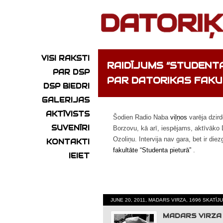
VISI RAKSTI
RAIDĪJUMS “STUDENTA
PAR DSP
PAR DATORIKAS FAKU
DSP BIEDRI
GALERIJAS
AKTĪVISTS
Šodien Radio Naba
viļņos
varēja dzird
SUVENĪRI
Borzovu, kā arī, iespējams, aktīvāko 
Ozoliņu. Intervija nav gara, bet ir die
KONTAKTI
fakultāte “Studenta pieturā”
.
IEIET
JUNE 20, 2011, MADARS VIRZA, 1696 SKATĪJ
MADARS VIRZA