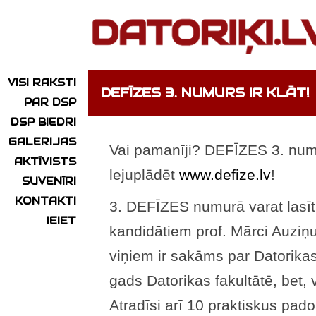
VISI RAKSTI
DEFĪZES 3. NUMURS IR KLĀT!
PAR DSP
DSP BIEDRI
GALERIJAS
Vai pamanīji? DEFĪZES 3. numur
AKTĪVISTS
lejuplādēt
www.defize.lv
!
SUVENĪRI
KONTAKTI
3. DEFĪZES numurā varat lasīt i
IEIET
kandidātiem prof. Mārci Auziņu 
viņiem ir sakāms par Datorikas 
gads Datorikas fakultātē, bet, v
Atradīsi arī 10 praktiskus pad