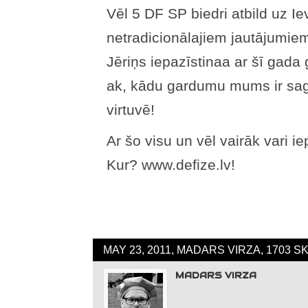
Vēl 5 DF SP biedri atbild uz 
netradicionālajiem jautājumiem
Jēriņs iepazīstinaa ar šī gada 
ak, kādu gardumu mums ir sag
virtuvē!
Ar šo visu un vēl vairāk vari 
Kur? www.defize.lv!
MAY 23, 2011, MADARS VIRZA, 1703 S
MADARS VIRZA