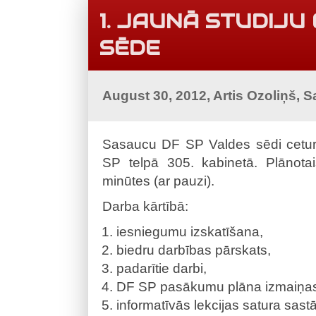
1. JAUNĀ STUDIJU
SĒDE
August 30, 2012, Artis Ozoliņš, 
Sasaucu DF SP Valdes sēdi ceturt
SP telpā 305. kabinetā. Plānot
minūtes (ar pauzi).
Darba kārtībā:
iesniegumu izskatīšana,
biedru darbības pārskats,
padarītie darbi,
DF SP pasākumu plāna izmaiņa
informatīvās lekcijas satura sast