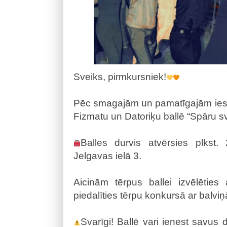
Sveiks, pirmkursniek!
Pēc smagajām un pamatīgajām iesvē
Fizmatu un Datoriķu ballē “Spāru sv
Balles durvis atvērsies plkst.
Jelgavas ielā 3.
Aicinām tērpus ballei izvēlēties a
piedalīties tērpu konkursā ar balvi
Svarīgi! Ballē vari ienest savus 