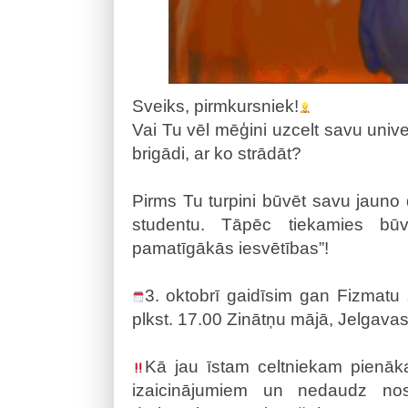
Sveiks, pirmkursniek!
Vai Tu vēl mēģini uzcelt savu univer
brigādi, ar ko strādāt?
Pirms Tu turpini būvēt savu jauno d
studentu. Tāpēc tiekamies bū
pamatīgākās iesvētības”!
3. oktobrī gaidīsim gan Fizmatu
plkst. 17.00 Zinātņu mājā, Jelgavas 
Kā jau īstam celtniekam pienāka
izaicinājumiem un nedaudz nosm