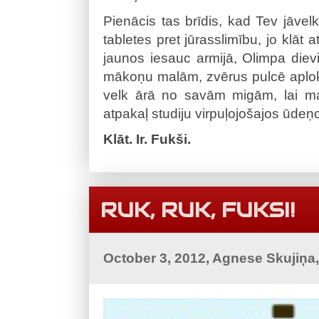
Pienācis tas brīdis, kad Tev jāvelk
tabletes pret jūrasslimību, jo klāt 
jaunos iesauc armijā, Olimpa die
mākoņu malām, zvērus pulcē aplok
velk ārā no savām migām, lai ma
atpakaļ studiju virpuļojošajos ūdeņ
Klāt. Ir. Fukši.
RUK, RUK, FUKSI!
October 3, 2012, Agnese Skujiņa