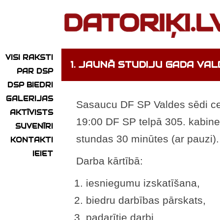
VISI RAKSTI
1. JAUNĀ STUDIJU GADA VAL
PAR DSP
DSP BIEDRI
GALERIJAS
Sasaucu DF SP Valdes sēdi cet
AKTĪVISTS
19:00 DF SP telpā 305. kabine
SUVENĪRI
stundas 30 minūtes (ar pauzi).
KONTAKTI
IEIET
Darba kārtībā:
iesniegumu izskatīšana,
biedru darbības pārskats,
padarītie darbi,