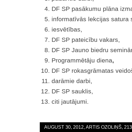
DF SP pasākumu plāna izma
informatīvās lekcijas satura
iesvētības,
DF SP pateicību vakars,
DF SP Jauno biedru seminā
Programmētāju diena
,
DF SP rokasgrāmatas veido
darāmie darbi,
DF SP sauklis,
citi jautājumi.
AUGUST 30, 2012, ARTIS OZOLIŅŠ, 21