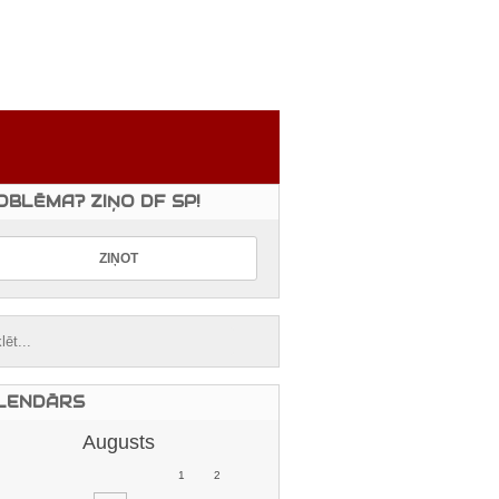
OBLĒMA? ZIŅO DF SP!
LENDĀRS
Augusts
1
2