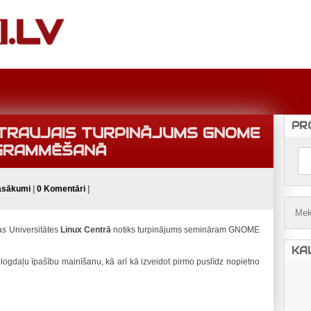
PR
 STRAUJAIS TURPINĀJUMS GNOME
GRAMMĒŠANĀ
asākumi
|
0 Komentāri
|
as Universitātes
Linux Centrā
notiks turpinājums semināram GNOME
KA
logdaļu īpašību mainīšanu, kā arī kā izveidot pirmo puslīdz nopietno