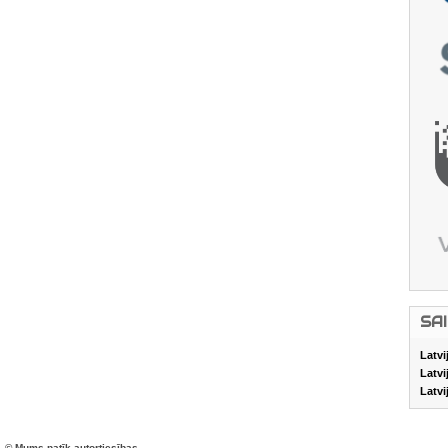
SA
Latvi
Latvi
Latvi
© Mums patīk autortiesības