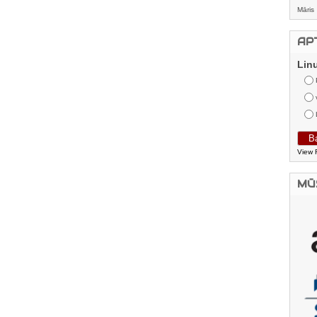
Māris
AP
Lin
View 
MŪ