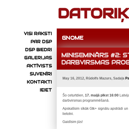
VISI RAKSTI
GNOME
PAR DSP
DSP BIEDRI
MINISEMINĀRS #2:
GALERIJAS
DARBVIRSMAS PRO
AKTĪVISTS
SUVENĪRI
May 16, 2012, Rūdolfs Mazurs, Sadaļa
P
KONTAKTI
IEIET
Šo ceturtdien,
17. maijā plkst 16:00
Latvij
darbvirsmas programmēšanā.
Apskatīsim sīkāk Gtk+ signālu apstrādi un 
lietotni.
Gaidīsim jūs!