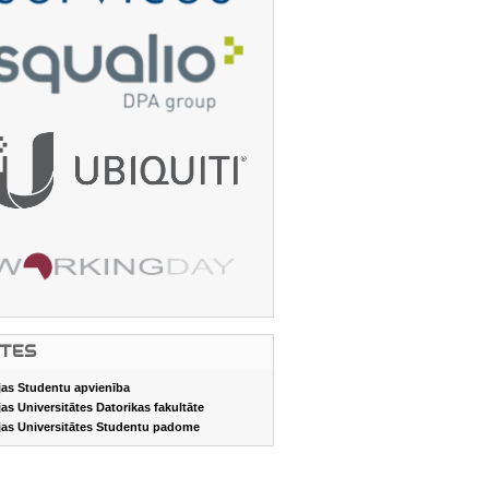
ITES
jas Studentu apvienība
jas Universitātes Datorikas fakultāte
jas Universitātes Studentu padome