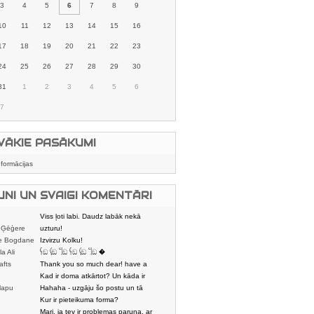
3
4
5
6
7
8
9
10
11
12
13
14
15
16
17
18
19
20
21
22
23
24
25
26
27
28
29
30
31
1
2
3
4
5
6
7
VĀKIE PASĀKUMI
nformācijas
UNI UN SVAIGI KOMENTĀRI
Viss ļoti labi. Daudz labāk nekā
 Ģēģere
karstmaizīšu
uzturu!
e Bogdane
Izvirzu Kolku!
la Ali
𓌜ඞ 𓌱ඞ 𓌏ඞ 𓌜ඞ 𓌱ඞ 𓌏ඞ �
afts
Thank you so much dear! have a
nice day
Kad ir doma atkārtot? Un kāda ir
lapu
aptuvenā dalī
Hahaha - uzgāju šo postu un tā
dātājs
sasmējos. Četr
Kur ir pieteikuma forma?
Mari, ja tev ir problemas paruna, ar