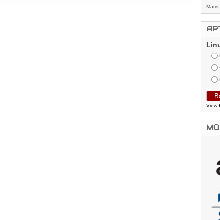
Māris
AP
Lin
View 
MŪ