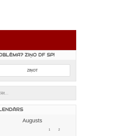
OBLĒMA? ZIŅO DF SP!
LENDĀRS
Augusts
1
2