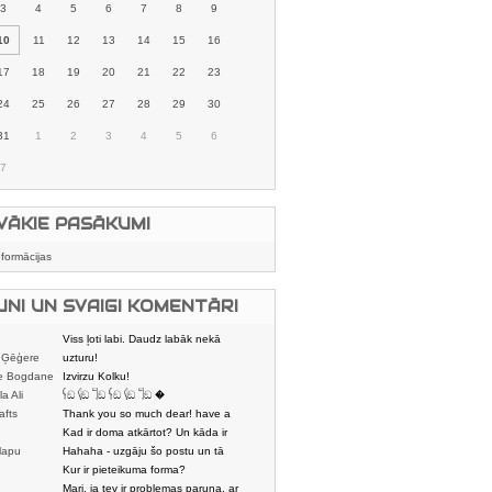
3
4
5
6
7
8
9
10
11
12
13
14
15
16
17
18
19
20
21
22
23
24
25
26
27
28
29
30
31
1
2
3
4
5
6
7
VĀKIE PASĀKUMI
nformācijas
UNI UN SVAIGI KOMENTĀRI
Viss ļoti labi. Daudz labāk nekā
 Ģēģere
karstmaizīšu
uzturu!
e Bogdane
Izvirzu Kolku!
la Ali
𓌜ඞ 𓌱ඞ 𓌏ඞ 𓌜ඞ 𓌱ඞ 𓌏ඞ �
afts
Thank you so much dear! have a
nice day
Kad ir doma atkārtot? Un kāda ir
lapu
aptuvenā dalī
Hahaha - uzgāju šo postu un tā
dātājs
sasmējos. Četr
Kur ir pieteikuma forma?
Mari, ja tev ir problemas paruna, ar