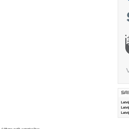
SA
Latvi
Latvi
Latvi
© Mums patīk autortiesības