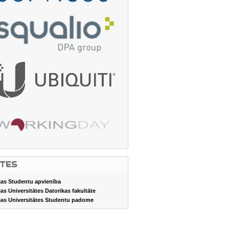
ITES
jas Studentu apvienība
jas Universitātes Datorikas fakultāte
jas Universitātes Studentu padome