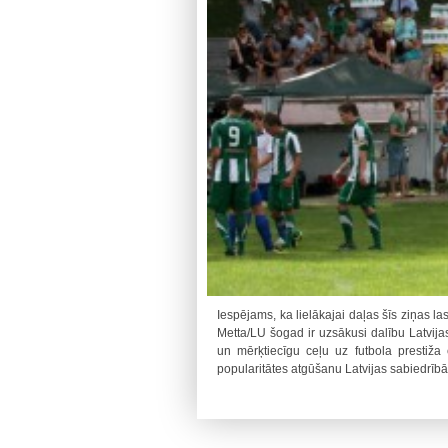
Iespējams, ka lielākajai daļas šīs ziņas la
Metta/LU šogad ir uzsākusi dalību Latvijas
un mērķtiecīgu ceļu uz futbola prestiž
popularitātes atgūšanu Latvijas sabiedrībā