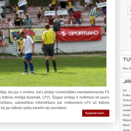
TU
Nav i
JA
iza
sītāju tas jau ir zināms, bet Latvijas Universitātes meistarkomanda FS
Kolka
 futbola virslīgā (turpmāk, LFV). Šogad virslīga ir nolēmusi iet jaunu
Terēz
a celšanu, sabiedrības informēšanu par notikumiem LFV un futbola
Izabel
 kā jau futbola spēļu karalim tas pienākas!
viraldr
Turpināt lasīt…
Kārlis
Mājas
izstrā
Māris
Janis