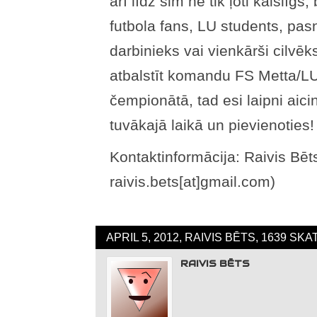
arī līdz šim ne tik ļoti kaislīgs,
futbola fans, LU students, pas
darbinieks vai vienkārši cilvēks
atbalstīt komandu FS Metta/LU 
čempionātā, tad esi laipni aici
tuvākajā laikā un pievienoties!
Kontaktinformācija: Raivis Bēt
raivis.bets[at]gmail.com)
APRIL 5, 2012, RAIVIS BĒTS, 1639 SK
RAIVIS BĒTS