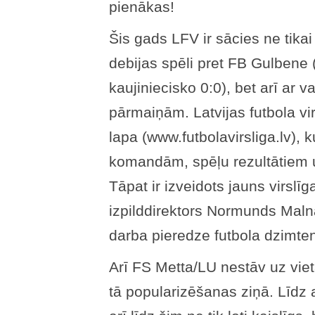
pienākas!
Šis gads LFV ir sācies ne tik
debijas spēli pret FB Gulbene 
kaujiniecisko 0:0), bet arī ar
pārmaiņām. Latvijas futbola vir
lapa (www.futbolavirsliga.lv), k
komandām, spēļu rezultātiem 
Tāpat ir izveidots jauns virslīg
izpilddirektors Normunds Maln
darba pieredze futbola dzimten
Arī FS Metta/LU nestāv uz viet
tā popularizēšanas ziņā. Līdz ar