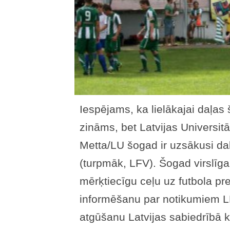
Iespējams, ka lielākajai daļas š
zināms, bet Latvijas Universi
Metta/LU šogad ir uzsākusi dalī
(turpmāk, LFV). Šogad virslīga
mērķtiecīgu ceļu uz futbola pr
informēšanu par notikumiem LF
atgūšanu Latvijas sabiedrībā k