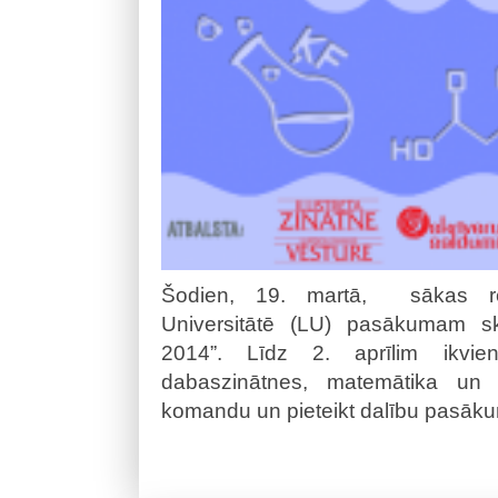
Šodien, 19. martā, sākas reģ
Universitātē (LU) pasākumam sk
2014”. Līdz 2. aprīlim ikvien
dabaszinātnes, matemātika un d
komandu un pieteikt dalību pasāk