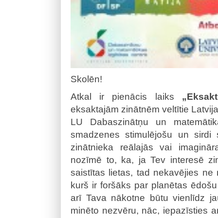
Skolēn!
Atkal ir pienācis laiks
„Eksakt
eksaktajām zinātnēm veltītie Latvija
LU Dabaszinātņu un matemātikas 
smadzenes stimulējošu un sirdi 
zinātnieka reālajās vai imaginā
nozīmē to, ka, ja Tev interesē z
saistītas lietas, tad nekavējies ne
kurš ir foršāks par planētas ēdošu 
arī Tava nākotne būtu vienlīdz ja
minēto nezvēru, nāc, iepazīsties a