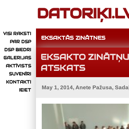
VISI RAKSTI
EKSAKTĀS ZINĀTNES
PAR DSP
DSP BIEDRI
EKSAKTO ZINĀTŅU
GALERIJAS
ATSKATS
AKTĪVISTS
SUVENĪRI
KONTAKTI
May 1, 2014, Anete Pažusa, Sada
IEIET