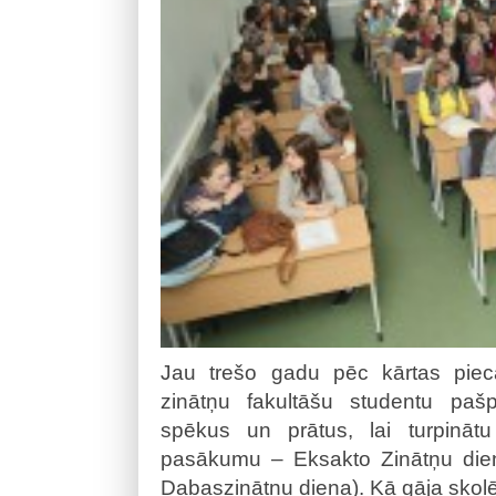
Jau trešo gadu pēc kārtas pieca
zinātņu fakultāšu studentu paš
spēkus un prātus, lai turpinātu i
pasākumu – Eksakto Zinātņu dien
Dabaszinātņu diena). Kā gāja skolē