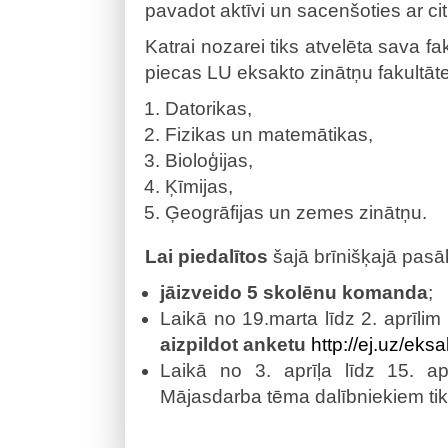
pavadot aktīvi un sacenšoties ar c
Katrai nozarei tiks atvelēta sava f
piecas LU eksakto zinātņu fakultāt
Datorikas,
Fizikas un matemātikas,
Bioloģijas,
Ķīmijas,
Ģeogrāfijas un zemes zinātņu.
Lai piedalītos
šajā brīnišķajā pasāk
jāizveido 5 skolēnu komanda
;
Laikā no 19.marta līdz 2. aprīl
aizpildot anketu
http://ej.uz/eks
Laikā no 3. aprīļa līdz 15. apr
Mājasdarba tēma dalībniekiem tik