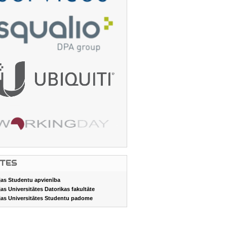
ITES
jas Studentu apvienība
jas Universitātes Datorikas fakultāte
jas Universitātes Studentu padome