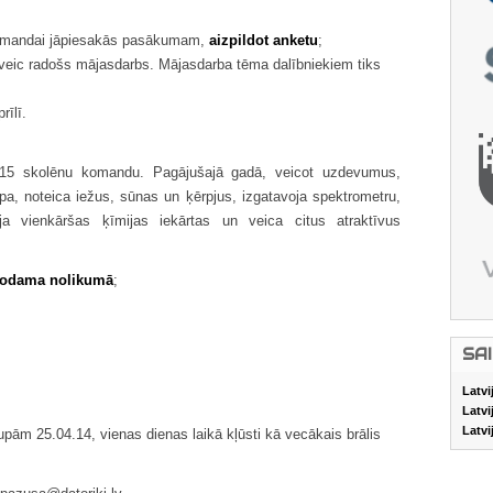
 komandai jāpiesakās pasākumam,
aizpildot anketu
;
 jāveic radošs mājasdarbs. Mājasdarba tēma dalībniekiem tiks
rīlī.
15 skolēnu komandu. Pagājušajā gadā, veicot uzdevumus,
pa, noteica iežus, sūnas un ķērpjus, izgatavoja spektrometru,
ja vienkāršas ķīmijas iekārtas un veica citus atraktīvus
rodama nolikumā
;
SA
Latvi
Latvi
Latvi
pām 25.04.14, vienas dienas laikā kļūsti kā vecākais brālis