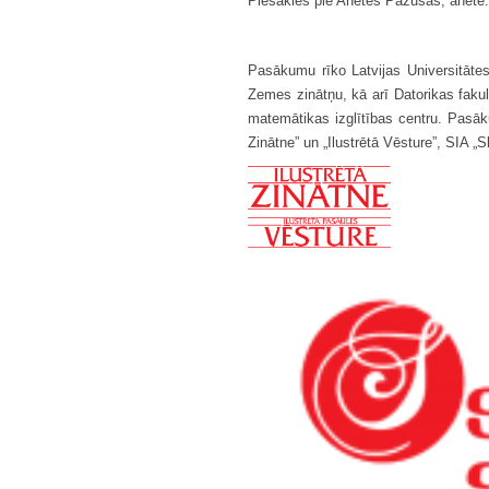
Piesakies pie Anetes Pažusas, anete
Pasākumu rīko Latvijas Universitātes
Zemes zinātņu, kā arī Datorikas fak
matemātikas izglītības centru. Pasāku
Zinātne” un „Ilustrētā Vēsture”, SIA „