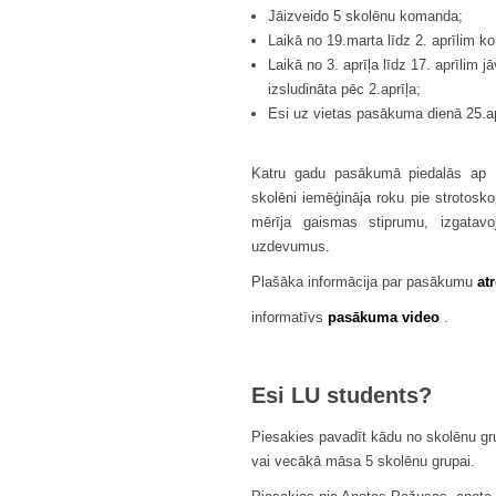
Jāizveido 5 skolēnu komanda;
Laikā no 19.marta līdz 2. aprīlim
Laikā no 3. aprīļa līdz 17. aprīlim
izsludināta pēc 2.aprīļa;
Esi uz vietas pasākuma dienā 25.ap
Katru gadu pasākumā piedalās ap 
skolēni iemēģināja roku pie strotosko
mērīja gaismas stiprumu, izgatavo
uzdevumus.
Plašāka informācija par pasākumu
at
informatīvs
pasākuma video
.
Esi LU students?
Piesakies pavadīt kādu no skolēnu gru
vai vecākā māsa 5 skolēnu grupai.