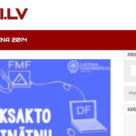
ENA 2014
PR
KA