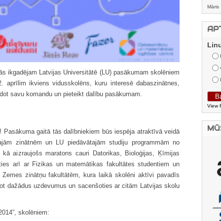
Māris
AP
Lin
nās ikgadējam Latvijas Universitātē (LU) pasākumam skolēniem
. aprīlim ikviens vidusskolēns, kuru interesē dabaszinātnes,
eidot savu komandu un pieteikt dalību pasākumam.
View 
MŪ
! Pasākuma gaitā tās dalībniekiem būs iespēja atraktīvā veidā
ktajām zinātnēm un LU piedāvātajām studiju programmām no
 kā aizraujošs maratons cauri Datorikas, Bioloģijas, Ķīmijas
īties arī ar Fizikas un matemātikas fakultātes studentiem un
 Zemes zinātņu fakultātēm, kura laikā skolēni aktīvi pavadīs
dot dažādus uzdevumus un sacenšoties ar citām Latvijas skolu
 2014”, skolēniem: