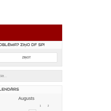
OBLĒMA? ZIŅO DF SP!
LENDĀRS
Augusts
1
2