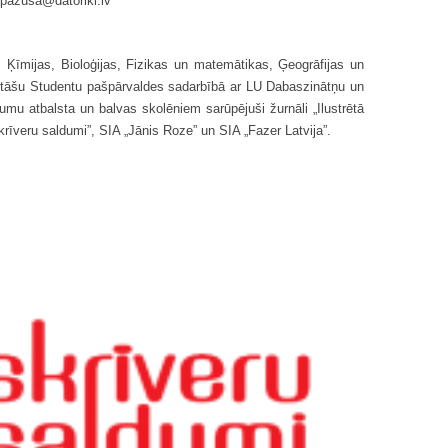
.pazusa@datoriki.lv
 Ķīmijas, Bioloģijas, Fizikas un matemātikas, Ģeogrāfijas un
ultāšu Studentu pašpārvaldes sadarbībā ar LU Dabaszinātņu un
mu atbalsta un balvas skolēniem sarūpējuši žurnāli „Ilustrētā
Skrīveru saldumi”, SIA „Jānis Roze” un SIA „Fazer Latvija”.