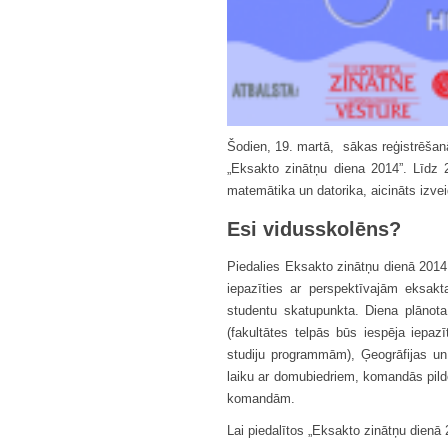
Šodien, 19. martā, sākas reģistrēša
„Eksakto zinātņu diena 2014”. Līdz 2
matemātika un datorika, aicināts izv
Esi vidusskolēns?
Piedalies Eksakto zinātņu dienā 2014
iepazīties ar perspektīvajām eksa
studentu skatupunkta. Diena plānota
(fakultātes telpās būs iespēja iepaz
studiju programmām), Ģeogrāfijas un
laiku ar domubiedriem, komandās pil
komandām.
Lai piedalītos „Eksakto zinātņu dienā