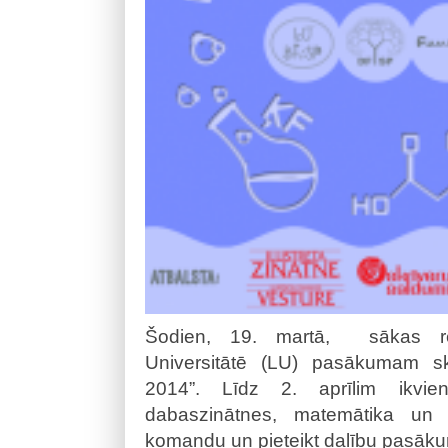
Šodien, 19. martā, sākas reģ
Universitātē (LU) pasākumam sk
2014”. Līdz 2. aprīlim ikvien
dabaszinātnes, matemātika un d
komandu un pieteikt dalību pasāk