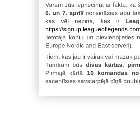
Varam Jūs iepriecināt ar faktu, ka
6. un 7. aprīlī
norisināsies abu faku
kas vēl nezina, kas ir
Lea
https://signup.leagueoflegends.co
lietotāja kontu un pievienojieties 
Europe Nordic and East serveri).
Tiem, kas jau ir vairāk vai mazāk pa
Turnīram būs
divas kārtas
,
pirmā
Pirmajā kārtā
10 komandas no
sacentīsies savstarpējā cīņā double 