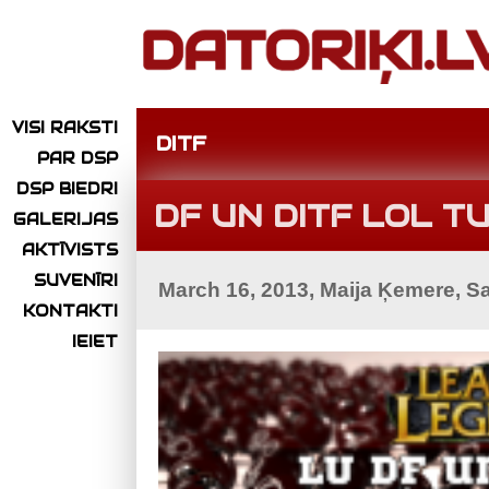
VISI RAKSTI
DITF
PAR DSP
DSP BIEDRI
DF UN DITF LOL T
GALERIJAS
AKTĪVISTS
SUVENĪRI
March 16, 2013, Maija Ķemere, S
KONTAKTI
IEIET