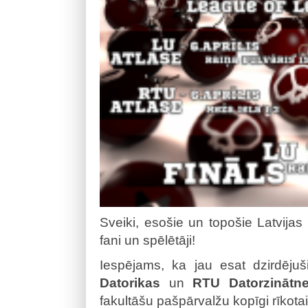
Sveiki, esošie un topošie Latvijas
fani un spēlētāji!
Iespējams, ka jau esat dzirdēj
Datorikas
un
RTU Datorzinātnes
fakultāšu pašpārvalžu kopīgi rīkota