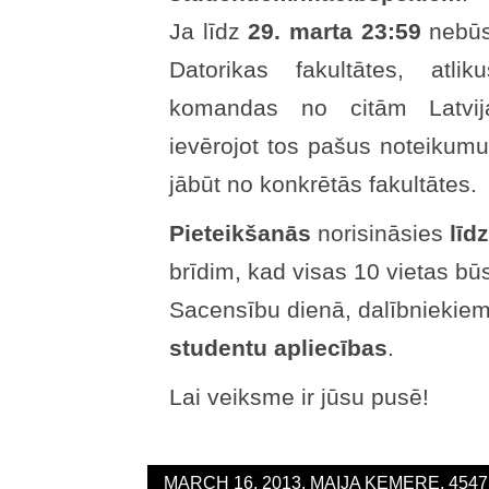
Ja līdz
29. marta 23:59
nebūs
Datorikas fakultātes, atlik
komandas no citām Latvijas
ievērojot tos pašus noteikumu
jābūt no konkrētās fakultātes.
Pieteikšanās
norisināsies
līdz
brīdim, kad visas 10 vietas būs
Sacensību dienā, dalībniekiem
studentu apliecības
.
Lai veiksme ir jūsu pusē!
MARCH 16, 2013, MAIJA ĶEMERE, 454