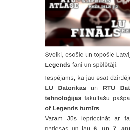
Sveiki, esošie un topošie Latv
Legends
fani un spēlētāji!
Iespējams, ka jau esat dzirdē
LU Datorikas
un
RTU Dator
tehnoloģijas
fakultāšu pašpār
of Legends turnīrs
.
Varam Jūs iepriecināt ar f
patiesas un jau
6. un 7. apr