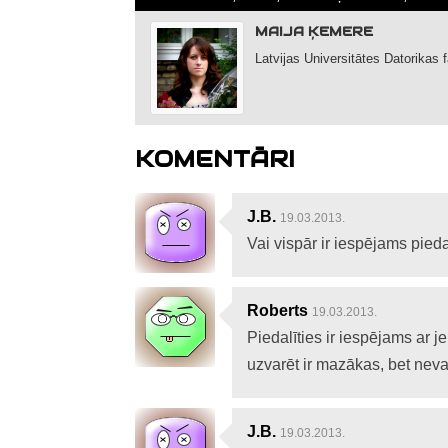
MAIJA ĶEMERE
Latvijas Universitātes Datorikas
KOMENTĀRI
J.B.
19.03.2013.
Vai vispār ir iespējams piedal
Roberts
19.03.2013.
Piedalīties ir iespējams ar 
uzvarēt ir mazākas, bet nevar
J.B.
19.03.2013.