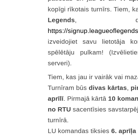
kopīgi rīkotais turnīrs. Tiem, k
Legends
, dod
https://signup.leagueoflegend
izveidojiet savu lietotāja k
spēlētāju pulkam! (Izvēlie
serveri).
Tiem, kas jau ir vairāk vai maz
Turnīram būs
divas kārtas
,
pir
aprīlī
. Pirmajā kārtā
10 koman
no RTU
sacentīsies savstarpēj
turnīrā.
LU komandas tiksies
6. aprīļa