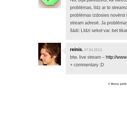
problēmas, līdz ar to streama 
problēmas izdosies novērst u
stream adresē. Ja problēmas 
šādi: Līdzi sekot var, bet tik
reinis.
07.04.2013.
btw. live stream –
http://www
+ commentary :D
© Mums patīk 