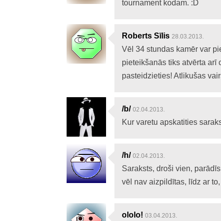
tournament kodam. :D
Roberts Sīlis
28.03.2013.
Vēl 34 stundas kamēr var piet
pieteikšanās tiks atvērta arī
pasteidzieties! Atlikušas vairs
/b/
02.04.2013.
Kur varetu apskatities sara
/h/
02.04.2013.
Saraksts, droši vien, parādīs
vēl nav aizpildītas, līdz ar t
ololo!
03.04.2013.