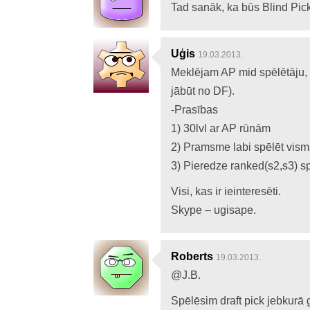
Tad sanāk, ka būs Blind Pick
Uģis
19.03.2013.
Meklējam AP mid spēlētāju, ka
jābūt no DF).
-Prasības
1) 30lvl ar AP rūnām
2) Pramsme labi spēlēt vis
3) Pieredze ranked(s2,s3) sp
Visi, kas ir ieinteresēti.
Skype – ugisape.
Roberts
19.03.2013.
@J.B.
Spēlēsim draft pick jebkur