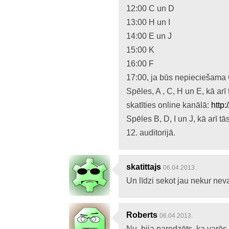
12:00 C un D
13:00 H un I
14:00 E un J
15:00 K
16:00 F
17:00, ja būs nepieciešama
Spēles, A , C, H un E, kā ar
skatīties online kanālā:
http:
Spēles B, D, I un J, kā arī t
12. auditorijā.
skatittajs
06.04.2013.
Un līdzi sekot jau nekur nev
Roberts
06.04.2013.
Nu, bija paredzēts, ka varēs