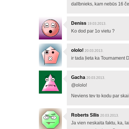
dalībnieks, kam nebūs 16 če
Deniss
19.03.2013.
Ko dod par 1o vietu ?
ololo!
20.03.2013.
ir tada ļieta ka Tournament 
Gacha
20.03.2013.
@ololo!
Neviens tev to kodu par sk
Roberts Sīlis
20.03.2013.
Ja vien neskaita faktu, ka, l