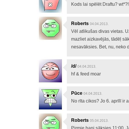
Kods lai spēlēt Draftu? wt*?! 
Roberts
04.04.2013.
Vēl atlikušas divas vietas. 
mazliet aizkavējās, tādēļ s
nesavāksies. Bet, nu, neko da
/d/
04.04.2013.
hf & feed moar
Pūce
04.04.2013.
No rīta cikos? Jo 6. aprīlī i
Roberts
05.04.2013.
Pirmie bani sāksies 11:00. J