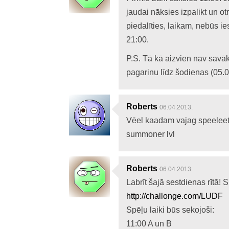
jaudai nāksies izpalikt un 
piedalīties, laikam, nebūs ies
21:00.
P.S. Tā kā aizvien nav savā
pagarinu līdz šodienas (05.
Roberts
06.04.2013.
Vēel kaadam vajag speeleeta
summoner lvl
Roberts
06.04.2013.
Labrīt šajā sestdienas rītā! S
http://challonge.com/LUDF
Spēļu laiki būs sekojoši:
11:00 A un B