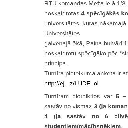
RTU komandas Meža ielā 1/3. 
noskaidrotas
4 spēcīgākās k
universitātes, kuras nākamajā 
Universitātes
galvenajā ēkā, Raiņa bulvārī 
noskaidrotu spēcīgāko pēc “sin
principa.
Turnīra pieteikuma anketa ir a
http://ej.uz/LUDFLoL
Turnīram pieteikties var
5 –
sastāv no vismaz
3 (ja koman
4 (ja sastāv no 6 cilvēk
studentiem/mācībspēkiem
.