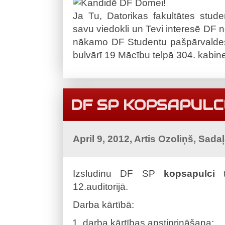
Ja Tu, Datorikas fakultātes studen
savu viedokli un Tevi interesē DF n
nākamo DF Studentu pašpārvaldes 
bulvārī 19 Mācību telpā 304. kabine
DF SP KOPSAPULC
April 9, 2012, Artis Ozoliņš, Sada
Izsludinu DF SP
kopsapulci
t
12.auditorijā.
Darba kārtībā:
darba kārtības apstiprināšana;