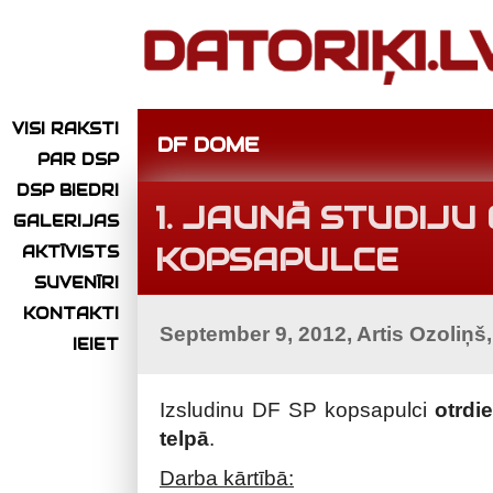
VISI RAKSTI
DF DOME
PAR DSP
DSP BIEDRI
1. JAUNĀ STUDIJU
GALERIJAS
KOPSAPULCE
AKTĪVISTS
SUVENĪRI
KONTAKTI
September 9, 2012, Artis Ozoliņš
IEIET
Izsludinu DF SP kopsapulci
otrdi
telpā
.
Darba kārtībā: