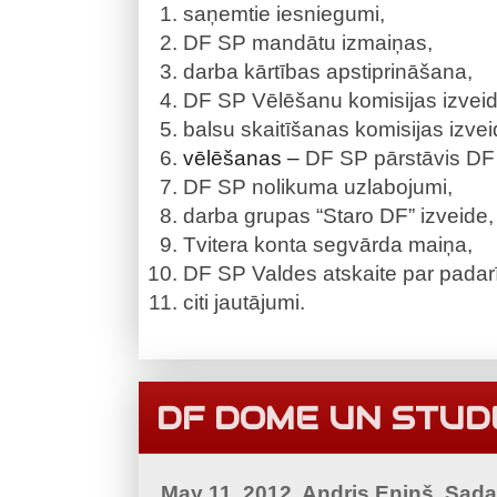
saņemtie iesniegumi,
DF SP mandātu izmaiņas,
darba kārtības apstiprināšana,
DF SP Vēlēšanu komisijas izveid
balsu skaitīšanas komisijas izvei
vēlēšanas –
DF SP pārstāvis D
DF SP nolikuma uzlabojumi,
darba grupas “Staro DF” izveide,
Tvitera konta segvārda maiņa,
DF SP Valdes atskaite par padar
citi jautājumi.
DF DOME UN STUD
May 11, 2012, Andris Eniņš, Sad