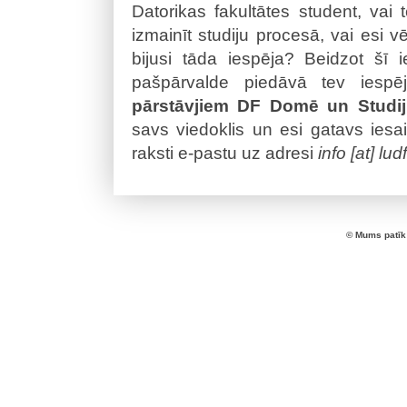
Datorikas fakultātes student, vai 
izmainīt studiju procesā, vai esi v
bijusi tāda iespēja? Beidzot šī 
pašpārvalde piedāvā tev iesp
pārstāvjiem DF Domē un Stud
savs viedoklis un esi gatavs iesaist
raksti e-pastu uz adresi
info [at] lud
© Mums patīk 