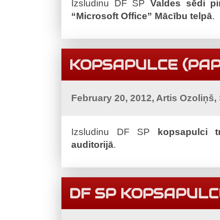
Izsludinu DF SP
Valdes sēdi pi
“Microsoft Office” Mācību telpā
.
KOPSAPULCE (PAPI
February 20, 2012, Artis Ozoliņš
Izsludinu DF SP
kopsapulci
t
auditorijā
.
DF SP KOPSAPULC