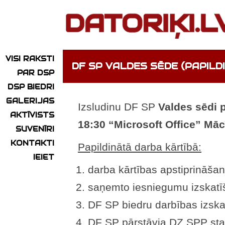
VISI RAKSTI
DF SP VALDES SĒDE (PAPILD
PAR DSP
DSP BIEDRI
GALERIJAS
Izsludinu DF SP
Valdes sēdi p
AKTĪVISTS
18:30 “Microsoft Office” Māc
SUVENĪRI
KONTAKTI
Papildinātā darba kārtībā:
IEIET
darba kārtības apstiprināšan
saņemto iesniegumu izskatī
DF SP biedru darbības izska
DF SP pārstāvja DZ SPP sta