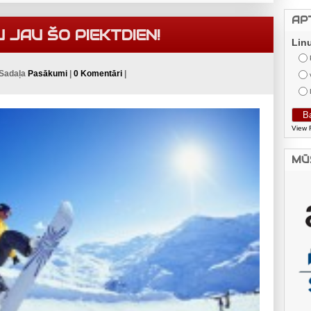
AP
 JAU ŠO PIEKTDIEN!
Lin
 Sadaļa
Pasākumi
|
0 Komentāri
|
View 
MŪ