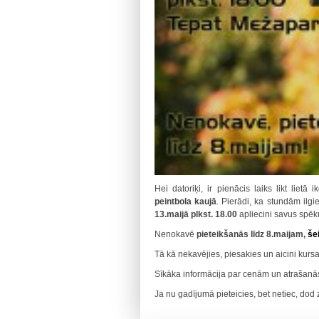
Hei datoriķi, ir pienācis laiks likt liet
peintbola kaujā
. Pierādi, ka stundām ilgi
13.maijā plkst. 18.00
apliecini savus spēk
Nenokavē
pieteikšanās līdz 8.maijam,
šei
Tā kā nekavējies, piesakies un aicini kursa
Sīkāka informācija par cenām un atrašanā
Ja nu gadījumā pieteicies, bet netiec, dod 