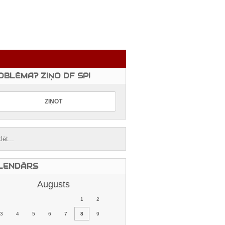
OBLĒMA? ZIŅO DF SP!
LENDĀRS
Augusts
1
2
3
4
5
6
7
8
9