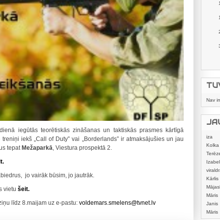
TU
Nav i
JA
ā ikdienā iegūtās teorētiskās zināšanas un taktiskās prasmes kārtīgā
iza
e treniņi iekš „Call of Duty” vai „Borderlands” ir atmaksājušies un jau
Kolka
us tepat
Mežaparkā
, Viestura prospektā 2.
Terēz
t.
Izabel
viraldr
biedrus, jo vairāk būsim, jo jautrāk.
Kārlis
Mājas
s vietu
šeit.
izstrā
Māris
ziņu līdz 8.maijam uz e-pastu:
voldemars.smelens@tvnet.lv
Janis
Māris