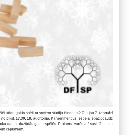
spēlēt kādu galda spēli ar saviem studiju biedriem? Tad jau
7. februārī
ā
no plkst.
17.30, 18. auditorijā
. Kā vienmēr būs iespēja iepazīt daudz
 roku daudz dažādās galda spēlēs. Protams, varēs arī sasildīties pie
rdiem cepumiem.