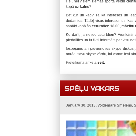
Hei, hei visiem ziemas sporta veidu cienī
kopā uz
kalnu
?
Bet kur un kad? Tā kā intereses un iespē
dodamies. Tādēļ visus interesentus, kas 
sanākt kopā šo
ceturtdien 18.00, mācību 
Ko darīt, ja netiec ceturtdien? Vienkārši 
piedalīties un tu tiksi informēts par visu no
Iespējams arī pievienoties skype diskusij
norādi savu skype vārdu, lai varam tevi atr
Pieteikuma anketa
šeit.
SPĒĻU VAKARS
January 30, 2013, Voldemārs Smelēns, 