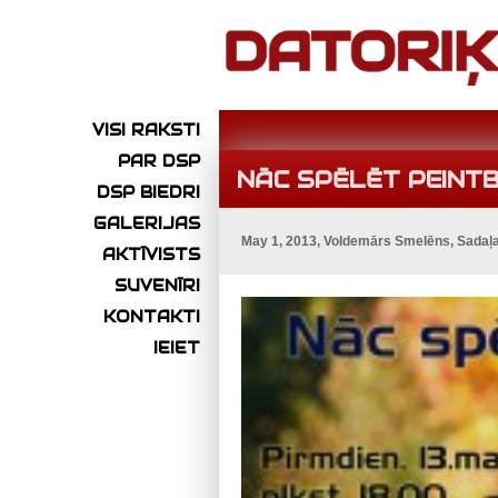
VISI RAKSTI
PAR DSP
NĀC SPĒLĒT PEINTB
DSP BIEDRI
GALERIJAS
May 1, 2013, Voldemārs Smelēns, Sadaļ
AKTĪVISTS
SUVENĪRI
KONTAKTI
IEIET