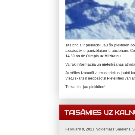
Tas brīdis ir pienācis! Jau šo piektdien
po
uzkalnu.lv
organizētajam braucienam. Cet
14.30 no t/c Olimpia uz Milzkalnu.
Vairāk
informācija
un
pieteikšanās
atrod
Ja vēlies izbaudīt ziemas priekus jautrā k
Vietu skaits ir ierobežots! Pieteikties vari a
Tiekamies jau piektdien!
TAISĀMIES UZ KALN
February 9, 2013, Voldemārs Smelēns, 