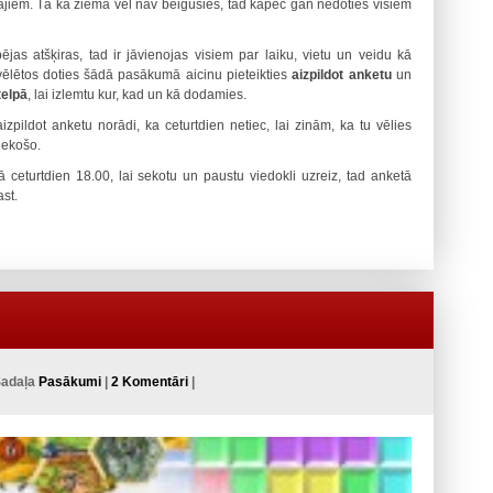
tājiem. Tā kā ziema vēl nav beigusies, tad kāpēc gan nedoties visiem
jas atšķiras, tad ir jāvienojas visiem par laiku, vietu un veidu kā
vēlētos doties šādā pasākumā aicinu pieteikties
aizpildot anketu
un
telpā
, lai izlemtu kur, kad un kā dodamies.
aizpildot anketu norādi, ka ceturtdien netiec, lai zinām, ka tu vēlies
tiekošo.
ā ceturtdien 18.00, lai sekotu un paustu viedokli uzreiz, tad anketā
ast.
Sadaļa
Pasākumi
|
2 Komentāri
|