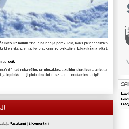
šamies uz kalnu
! Atsaucība nebija pārāk liela, tādēļ pievienosimies
urtdien tika izlemts, ka brauksim
šo piektdien! Izbraukšana plkst.
ama
:
šeit.
ompānijā, tad
nekavējies un piesakies, aizpildot pieteikuma anketu!
rī, ja iepriekš nebiji pieteicies doties uz kalnu! Ierodamies laicīgi!
SA
Latvi
Latvi
Latvi
U!
Sadaļa
Pasākumi
|
2 Komentāri
|