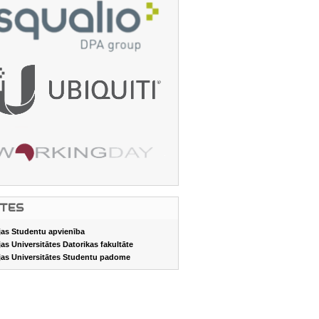
ITES
jas Studentu apvienība
jas Universitātes Datorikas fakultāte
jas Universitātes Studentu padome