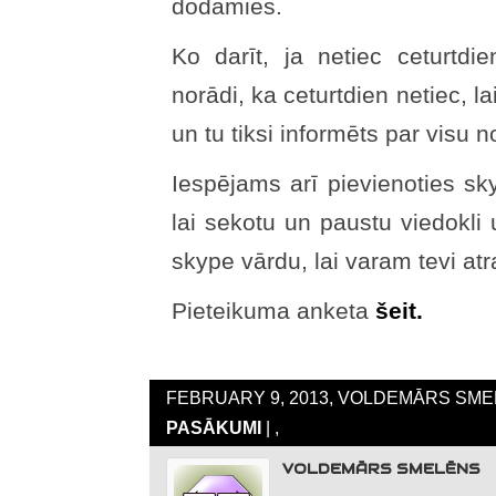
dodamies.
Ko darīt, ja netiec ceturtdie
norādi, ka ceturtdien netiec, la
un tu tiksi informēts par visu n
Iespējams arī pievienoties sky
lai sekotu un paustu viedokli 
skype vārdu, lai varam tevi atr
Pieteikuma anketa
šeit.
FEBRUARY 9, 2013, VOLDEMĀRS SMEL
PASĀKUMI
| ,
VOLDEMĀRS SMELĒNS