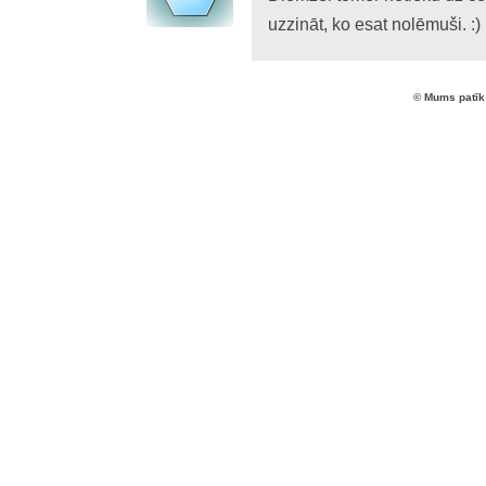
uzzināt, ko esat nolēmuši. :)
© Mums patīk 