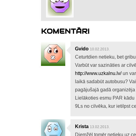
KOMENTĀRI
Gvido
10.02.2013.
Ceturtdien netieku, bet gribu
Varbūt var sazināties ar cil
http://www.uzkalnu.lv/
un varb
laikā sadabūt autobusu? Vai o
pagājušajā gadā organizēja
Lielākoties esmu PAR kādu 
9Ls no cilvēka, kur ietilpst 
Krista
13.02.2013.
Diemžēl tomēr netieku uz cet