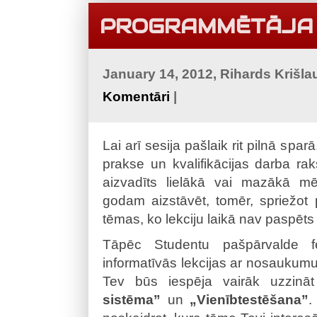
PROGRAMMĒTĀJA 
January 14, 2012, Rihards Krišl
Komentāri
|
Lai arī sesija pašlaik rit pilnā spar
prakse un kvalifikācijas darba rak
aizvadīts lielākā vai mazākā mēr
godam aizstāvēt, tomēr, spriežot 
tēmas, ko lekciju laikā nav paspēts
Tāpēc Studentu pašpārvalde f
informatīvās lekcijas ar nosaukum
Tev būs iespēja vairāk uzzin
sistēma”
un
„Vienībtestēšana”
.