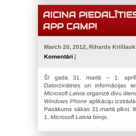
AICINA PIEDALĪTI
APP CAMP!
March 20, 2012, Rihards Krišlau
Komentāri
|
Šī gada 31. martā – 1. aprīlī
Datorzinātnes un informācijas te
Microsoft Latvia
organizē divu dien
Windows Phone
aplikāciju izstrād
Pasākums sākas 31.martā plkst. 9:0
1,
Microsoft Latvia
birojs.