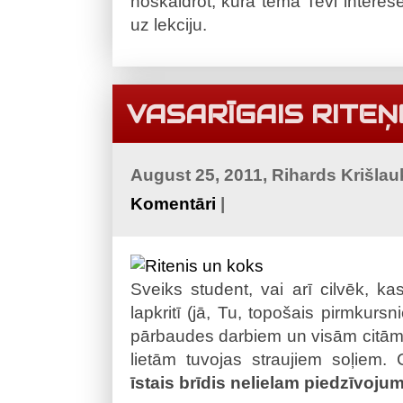
noskaidrot, kura tēma Tevi interesē
uz lekciju.
VASARĪGAIS RITE
August 25, 2011, Rihards Krišla
Komentāri
|
Sveiks student, vai arī cilvēk, kas
lapkritī (jā, Tu, topošais pirmkurs
pārbaudes darbiem un visām citām 
lietām tuvojas straujiem soļiem.
īstais brīdis nelielam piedzīvoj