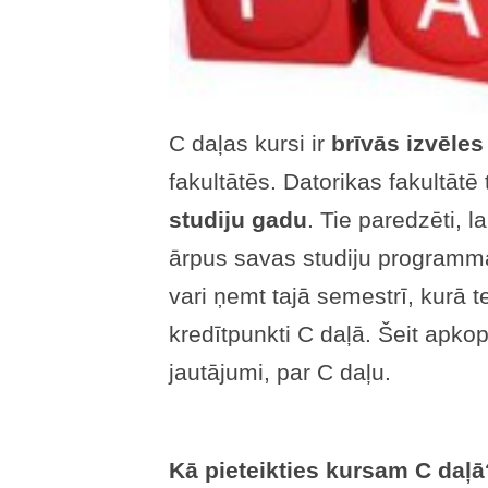
C daļas kursi ir
brīvās izvēles
fakultātēs. Datorikas fakultātē 
studiju gadu
. Tie paredzēti, l
ārpus savas studiju programm
vari ņemt tajā semestrī, kurā te
kredītpunkti C daļā. Šeit apko
jautājumi, par C daļu.
Kā pieteikties kursam C daļā