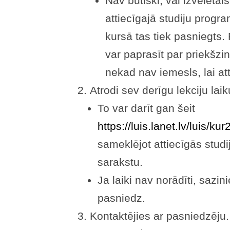
Nav būtiski, vai izvēlētais
attiecīgajā studiju progra
kursā tas tiek pasniegts.
var paprasīt par priekšzi
nekad nav iemesls, lai att
Atrodi sev derīgu lekciju laik
To var darīt gan šeit
https://luis.lanet.lv/luis/k
sameklējot attiecīgās stud
sarakstu.
Ja laiki nav norādīti, sazi
pasniedz.
Kontaktējies ar pasniedzēju.