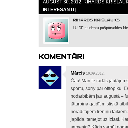
AUGUST 30, 2012, RIHARDS KRIŠLAUK
INTERESANTI
| ,
RIHARDS KRIŠLAUKS
LU DF studentu pašpārvaldes bie
KOMENTĀRI
Mārcis
19.09.2012.
Čau! Man te radās jautājums
sportu, sorry par offtopiku. 
nodarbībām jau augustā – fut
jāturpina gaidīt mistiskā atbi
norādītajiem treniņu laikiem?
jāpilda, tēmējot uz izlasi. 
semestri? Kāds varbūt nodarb