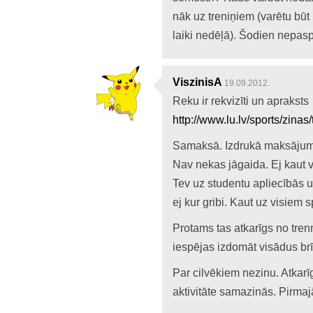
nāk uz treniņiem (varētu būt 
laiki nedēļā). Šodien nepasp
ViszinisA
19.09.2012.
Reku ir rekvizīti un apraksts
http://www.lu.lv/sports/zinas
Samaksā. Izdrukā maksājumu
Nav nekas jāgaida. Ej kaut v
Tev uz studentu apliecībās 
ej kur gribi. Kaut uz visiem 
Protams tas atkarīgs no tren
iespējas izdomāt visādus br
Par cilvēkiem nezinu. Atkarī
aktivitāte samazinās. Pirmaj