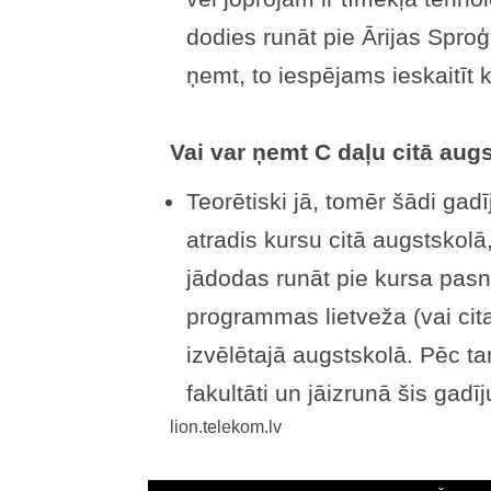
dodies runāt pie Ārijas Sproģe
ņemt, to iespējams ieskaitīt k
Vai var ņemt C daļu citā aug
Teorētiski jā, tomēr šādi gadīj
atradis kursu citā augstskolā
jādodas runāt pie kursa pasn
programmas lietveža (vai cit
izvēlētajā augstskolā. Pēc 
fakultāti un jāizrunā šis gadīj
lion.telekom.lv