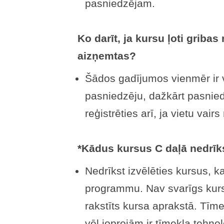
pasniedzējam.
Ko darīt, ja kursu ļoti gribas
aizņemtas?
Šādos gadījumos vienmēr ir v
pasniedzēju, dažkārt pasnied
reģistrēties arī, ja vietu vairs
*Kādus kursus C daļā nedrīk
Nedrīkst izvēlēties kursus, kas
programmu. Nav svarīgs kur
rakstīts kursa aprakstā. Tīme
vēl joprojām ir tīmekļa tehno