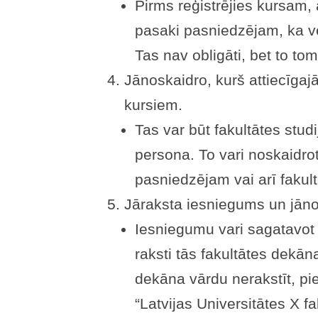
Pirms reģistrējies kursam
pasaki pasniedzējam, ka vē
Tas nav obligāti, bet to tom
Jānoskaidro, kurš attiecīgajā
kursiem.
Tas var būt fakultātes studij
persona. To vari noskaidro
pasniedzējam vai arī fakul
Jāraksta iesniegums un jāno
Iesniegumu vari sagatavot 
raksti tās fakultātes dekān
dekāna vārdu nerakstīt, pie
“Latvijas Universitātes X 