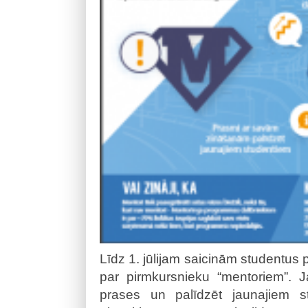
Līdz 1. jūlijam saicinām studentus p
par pirmkursnieku “mentoriem”. Ja
prases un palīdzēt jaunajiem st