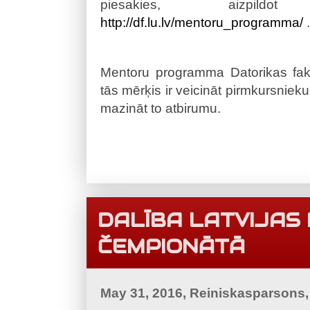
piesakies, aizpildo
http://df.lu.lv/mentoru_programma/
.
Mentoru programma Datorikas faku
tās mērķis ir veicināt pirmkursnieku i
mazināt to atbirumu.
DALĪBA LATVIJAS
ČEMPIONĀTĀ
May 31, 2016, Reiniskasparsons