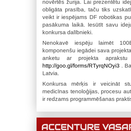
novērtēs žurija. Lai prezentētu idej
obligāta prasība, taču tiks uzskat
veikt ir iespējams DF robotikas p
pasākuma laikā. Iesūtīt savu ideju
konkursa dalībnieki.
Nenokavē iespēju laimēt 100E
komponenšu iegādei sava projekta 
anketu ar projekta aprakstu
http://goo.gl/forms/
RTyrqNOyi3
. Ba
Latvia.
Konkursa mērķis ir veicināt st
medicīnas tenoloģijas, procesu autom
ir redzams programmēšanas praktis
ACCENTURE VASAR