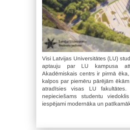
Visi Latvijas Universitātes (LU) studen
aptauju par LU kampusa attīs
Akadēmiskais centrs ir pirmā ēka, 
kalpos par piemēru pārējām ēkām,
atradīsies visas LU fakultātes.
nepieciešams studentu viedokli
iespējami modernāka un patīkamā