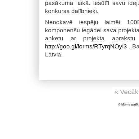
pasākuma laikā. Iesūtīt savu ideju
konkursa dalībnieki.
Nenokavē iespēju laimēt 100E
komponenšu iegādei sava projekta 
anketu ar projekta aprakstu
http://goo.gl/forms/
RTyrqNOyi3
. Ba
Latvia.
« Vecāki
© Mums patīk 