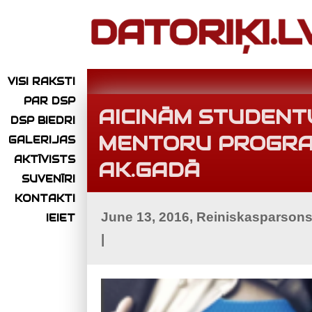
VISI RAKSTI
PAR DSP
AICINĀM STUDENTU
DSP BIEDRI
MENTORU PROGRAM
GALERIJAS
AKTĪVISTS
AK.GADĀ
SUVENĪRI
KONTAKTI
June 13, 2016, Reiniskasparson
IEIET
|