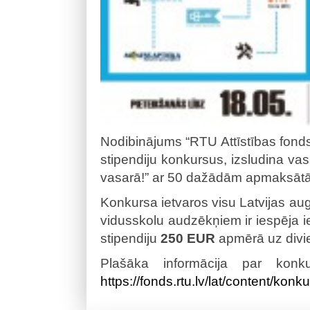
Nodibinājums “RTU Attīstības fond
stipendiju konkursus, izsludina va
vasarā!” ar 50 dažādām apmaksātā
Konkursa ietvaros visu Latvijas au
vidusskolu audzēkņiem ir iespēja i
stipendiju
250 EUR
apmērā uz divi
Plašāka informācija par konk
https://fonds.rtu.lv/lat/content/konk