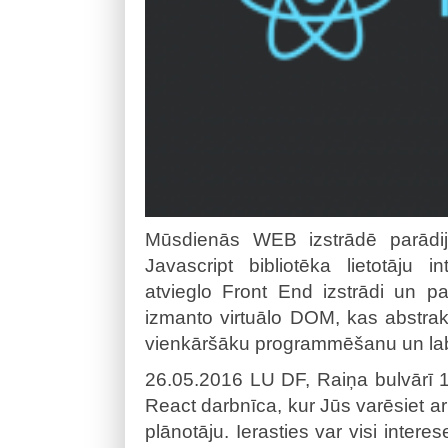
Mūsdienās WEB izstrādē parādijā
Javascript bibliotēka lietotāju i
atvieglo Front End izstrādi un p
izmanto virtuālo DOM, kas abstrak
vienkāršāku programmēšanu un lab
26.05.2016 LU DF, Raiņa bulvārī 19
React darbnīca, kur Jūs varēsiet ar
plānotāju. Ierasties var visi interes