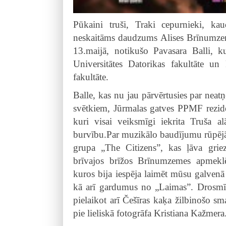
Pūkaini truši, Traki cepurnieki, ka
neskaitāms daudzums Alises Brīnumzemē 
13.maijā, notikušo Pavasara Balli, k
Universitātes Datorikas fakultāte un
fakultāte.
Balle, kas nu jau pārvērtusies par nea
svētkiem, Jūrmalas gatves PPMF rezide
kuri visai veiksmīgi iekrita Truša a
burvību.Par muzikālo baudījumu rūpējās 
grupa „The Citizens”, kas ļāva griezt
brīvajos brīžos Brīnumzemes apmeklēt
kuros bija iespēja laimēt mūsu galvenā
kā arī gardumus no „Laimas”. Drosmīgā
pielaikot arī Češīras kaķa žilbinošo sm
pie lieliskā fotogrāfa Kristiana Kažmera