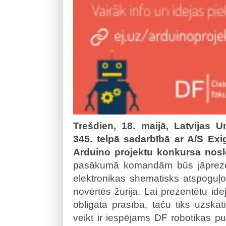
Trešdien, 18. maijā, Latvijas Un
345. telpā sadarbībā ar A/S Exi
Arduino projektu konkursa nosl
pasākumā komandām būs jāprezent
elektronikas shematisks atspoguļo
novērtēs žurija. Lai prezentētu idej
obligāta prasība, taču tiks uzskat
veikt ir iespējams DF robotikas p