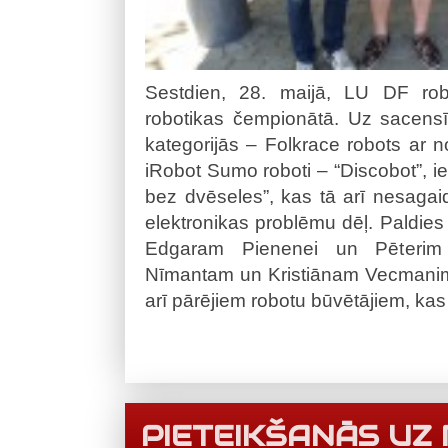
Sestdien, 28. maijā, LU DF robot
robotikas čempionātā. Uz sacensībā
kategorijās – Folkrace robots ar n
iRobot Sumo roboti – “Discobot”, ieg
bez dvēseles”, kas tā arī nesagai
elektronikas problēmu dēļ. Paldie
Edgaram Pienenei un Pēterim 
Nīmantam un Kristiānam Vecmanim 
arī pārējiem robotu būvētājiem, ka
PIETEIKŠANĀS UZ