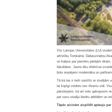
Visi Latvijas Universitātes (LU) studen
attīstību Torņkalnā. Dabaszinātņu Aka
un kalpos par piemēru pārējām ēkām, 
fakultātes. Jauno ēku efektīvai izveid
būtu iespējami modernāka un patīkam
Tā kā tas ir tieši saistīts ar studijām
lai kopīgi veidotu sev tīkamu vidi. Vi
pārstāvjiem, kā arī mēs apkoposim rezu
par savu studiju biedru atbildēm un i
Tāpēc aicinām aizpildīt aptauju par