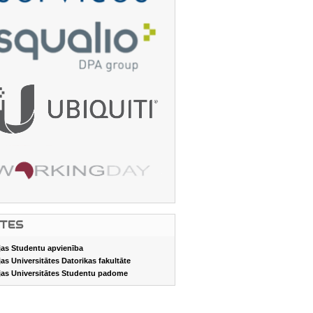
ITES
jas Studentu apvienība
jas Universitātes Datorikas fakultāte
jas Universitātes Studentu padome