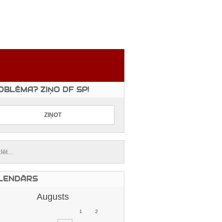
OBLĒMA? ZIŅO DF SP!
LENDĀRS
Augusts
1
2