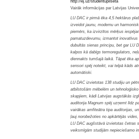
http://ej.uz/studentupilseta
Vairāk informācijas par Latvijas Univ
LU DAC ir pirmā ēka 4,5 hektārus plaš
izveidot jaunu, modernu un harmonisk
piemērs, ka izvirzītos mērķus iespējam
pamatuzdevumu, izmantot inovatīvus u
dubultās sienas principu, bet gar LU 
kalpos kā dabīgs termoregulators, neļa
diennakts tumšajā laikā. Tāpat ēka apr
sensori spēj noteikt, vai telpā kāds 
automātiski.
LU DAC izvietotas 138 studiju un pētn
atbilstošām mēbelēm un tehnoloģisko 
skapjiem, kādi Latvijas augstākās izgl
auditorija Magnum spēj uzņemt līdz pa
vairākas amfiteātra tipa auditorijas, u
ļauj norobežoties no apkārtējās vides
LU DAC augšstāvā izvietotas četras s
veiksmīgām studijām nepieciešamo inf