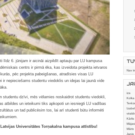
ti līdz 6. jūnijam ir aicināi aizpildīt aptauju par LU kampusa
TU
dēmiskais centrs ir pirmā ēka, kas izveidota projekta ietvaros
Nav i
kurās, pēc projekta pabeigšanas, atradīsies visas LU
ei ir nepieciešams studentu viedoklis un idejas lai jaunā vide
JA
āka.
iza
 un studentu dzīvi, mēs vēlamies noskaidrot studentu viedokli,
Kolka
sas atbildes un ieteikumi tiks apkopoti un iesniegti LU vadības
Terēz
Izabel
ltātus un tad publicēsim tos, lai arī studenti būtu informēti
viraldr
eteikumiem.
Kārlis
Mājas
 Latvijas Universitātes Torņakalna kampusa attīstību!
izstrā
Māris
Janis