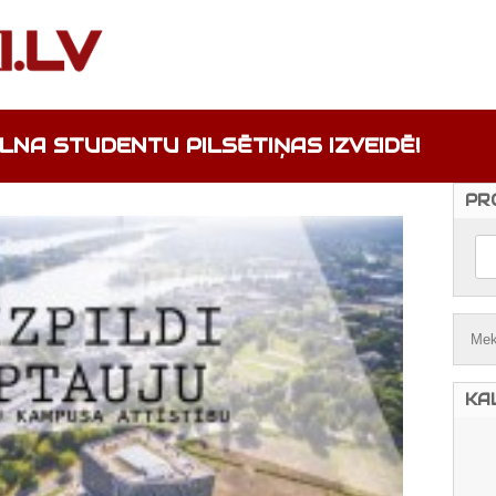
LNA STUDENTU PILSĒTIŅAS IZVEIDĒ!
PR
KA