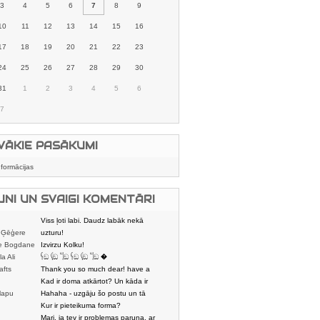
3
4
5
6
7
8
9
10
11
12
13
14
15
16
17
18
19
20
21
22
23
24
25
26
27
28
29
30
31
1
2
3
4
5
6
7
VĀKIE PASĀKUMI
nformācijas
UNI UN SVAIGI KOMENTĀRI
Viss ļoti labi. Daudz labāk nekā
 Ģēģere
karstmaizīšu
uzturu!
e Bogdane
Izvirzu Kolku!
la Ali
𓌜ඞ 𓌱ඞ 𓌏ඞ 𓌜ඞ 𓌱ඞ 𓌏ඞ �
afts
Thank you so much dear! have a
nice day
Kad ir doma atkārtot? Un kāda ir
lapu
aptuvenā dalī
Hahaha - uzgāju šo postu un tā
dātājs
sasmējos. Četr
Kur ir pieteikuma forma?
Mari, ja tev ir problemas paruna, ar