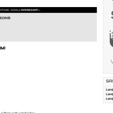
ATĪJUMI, SADAĻA
INTERESANTI
| ,
RSONS
AMI
SA
Latvi
Latvi
Latvi
© Mums patīk autortiesības