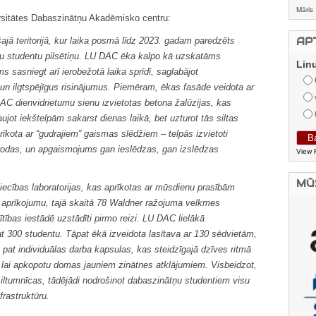
Māris
ersitātes Dabaszinātņu Akadēmisko centru:
ajā teritorijā, kur laika posmā līdz 2023. gadam paredzēts
AP
u studentu pilsētiņu. LU DAC ēka kalpo kā uzskatāms
Lin
s sasniegt arī ierobežotā laika sprīdī, saglabājot
n ilgtspējīgus risinājumus. Piemēram, ēkas fasāde veidota ar
DAC dienvidrietumu sienu izvietotas betona žalūzijas, kas
ujot iekštelpām sakarst dienas laikā, bet uzturot tās siltas
īkota ar “gudrajiem” gaismas slēdžiem – telpās izvietoti
atrodas, un apgaismojums gan ieslēdzas, gan izslēdzas
View 
MŪ
iecības laboratorijas, kas aprīkotas ar mūsdienu prasībām
aprīkojumu, tajā skaitā 78 Waldner ražojuma velkmes
ītības iestādē uzstādīti pirmo reizi. LU DAC lielākā
t 300 studentu. Tāpat ēkā izveidota lasītava ar 130 sēdvietām,
n pat individuālas darba kapsulas, kas steidzīgajā dzīves ritmā
, lai apkopotu domas jauniem zinātnes atklājumiem. Visbeidzot,
iltumnīcas, tādējādi nodrošinot dabaszinātņu studentiem visu
rastruktūru.