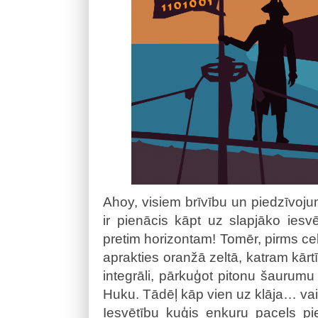
Ahoy, visiem brīvību un piedzīvoju
ir pienācis kāpt uz slapjāko iesvē
pretim horizontam! Tomēr, pirms cel
aprakties oranžā zeltā, katram kārt
integrāli, pārkuģot pitonu šaurumu 
Huku. Tādēļ kāp vien uz klāja… vai e
Iesvētību kuģis enkuru pacels pi