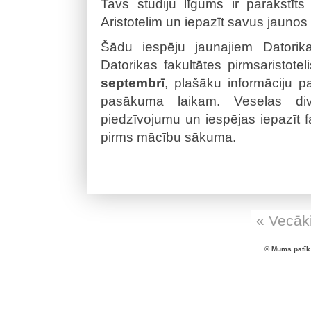
Tavs studiju līgums ir parakstīts 
Aristotelim un iepazīt savus jaunos 
Šādu iespēju jaunajiem Datorika
Datorikas fakultātes pirmsaristote
septembrī
, plašāku informāciju 
pasākuma laikam. Veselas div
piedzīvojumu un iespējas iepazīt f
pirms mācību sākuma.
« Vecāki
© Mums patīk 