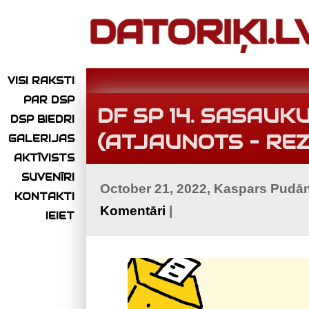
VISI RAKSTI
PAR DSP
DF SP 14. SASAU
DSP BIEDRI
(ATJAUNOTS – REZ
GALERIJAS
AKTĪVISTS
SUVENĪRI
October 21, 2022, Kaspars Pudā
KONTAKTI
Komentāri
|
IEIET