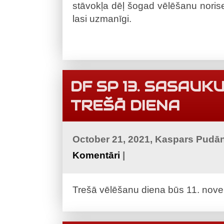
stāvokļa dēļ šogad vēlēšanu norise
lasi uzmanīgi.
DF SP 13. SASAU
TREŠĀ DIENA
October 21, 2021, Kaspars Pudā
Komentāri
|
Trešā vēlēšanu diena būs 11. novem