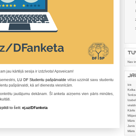
TU
Nav i
m jau kārtējā sesija ir izdzīvota! Apsveicam!
JA
emestris,
LU DF Studentu pašpārvalde
vēlas uzzināt savu studentu
iza
udentu pašpārvaldi, kā arī dienesta viesnīcām.
Kolka
ētu jautājumu dekānam. Šī anketa aizņems vien pāris minūtes,
Terēz
ultāti.
Izabel
viraldr
zpildi to šeit:
ej.uz/DFanketa
Kārlis
Mājas
izstrā
Māris
Janis
Māris