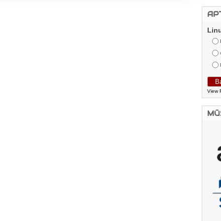
AP
Lin
View 
MŪ