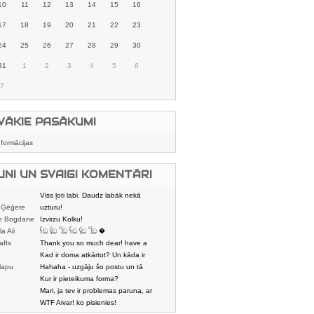
10
11
12
13
14
15
16
17
18
19
20
21
22
23
24
25
26
27
28
29
30
31
1
2
3
4
5
6
7
VĀKIE PASĀKUMI
nformācijas
UNI UN SVAIGI KOMENTĀRI
Viss ļoti labi. Daudz labāk nekā
 Ģēģere
karstmaizīšu
uzturu!
e Bogdane
Izvirzu Kolku!
la Ali
𓌜ඞ 𓌱ඞ 𓌏ඞ 𓌜ඞ 𓌱ඞ 𓌏ඞ �
afts
Thank you so much dear! have a
nice day
Kad ir doma atkārtot? Un kāda ir
lapu
aptuvenā dalī
Hahaha - uzgāju šo postu un tā
dātājs
sasmējos. Četr
Kur ir pieteikuma forma?
Mari, ja tev ir problemas paruna, ar
mani tiesi. E
WTF Aivar! ko pisienies!