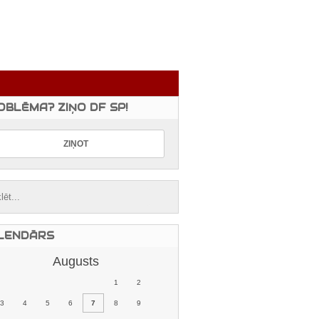
OBLĒMA? ZIŅO DF SP!
LENDĀRS
Augusts
1
2
3
4
5
6
7
8
9