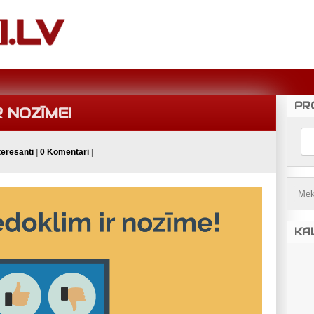
PR
 NOZĪME!
teresanti
|
0 Komentāri
|
KA