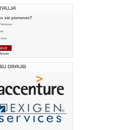
TAUJA
ux vai pienenes?
Pienenes
vai
Linux
Results
SU DRAUGI