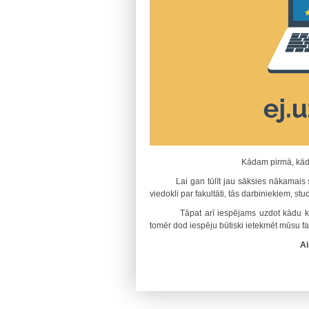
Kādam pirmā, kāda
Lai gan tūlīt jau sāksies nākamais s
viedokli par fakultāti, tās darbiniekiem, st
Tāpat arī iespējams uzdot kādu konkr
tomēr dod iespēju būtiski ietekmēt mūsu fak
Ai