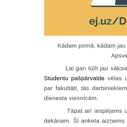
Kādam pirmā, kādam jau kā
Apsve
Lai gan tūlīt jau sāksies
Studentu pašpārvalde
vēlas u
par fakultāti, tās darbiniekie
dienesta viesnīcām.
Tāpat arī iespējams uzdo
dekānam. Šī anketa aizņems v