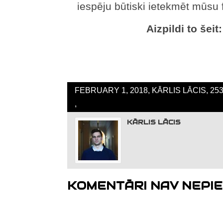
iespēju būtiski ietekmēt mūsu f
Aizpildi to šeit
FEBRUARY 1, 2018, KĀRLIS LĀCIS, 25
,
KĀRLIS LĀCIS
KOMENTĀRI NAV NEPIE