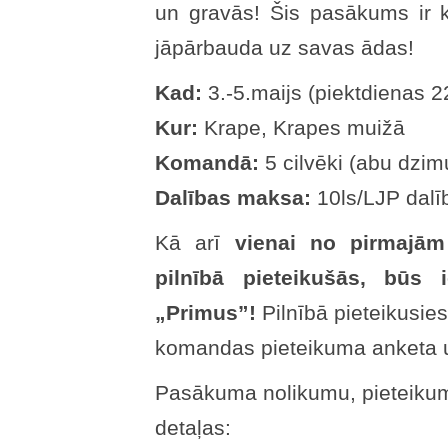
un gravās! Šis pasākums ir k
jāpārbauda uz savas ādas!
Kad:
3.-5.maijs (piektdienas 2
Kur:
Krape, Krapes muižā
Komandā:
5 cilvēki (abu dzi
Dalības maksa:
10ls/LJP dalī
Kā arī
vienai no pirmajā
pilnībā pieteikušās, būs 
„Primus”!
Pilnībā pieteikusies
komandas pieteikuma anketa 
Pasākuma nolikumu, pieteikum
detaļas: