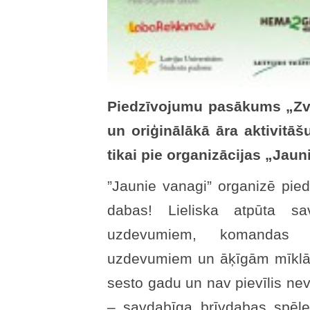
Piedzīvojumu pasākums „Zvir
un oriģinālākā āra aktivitāš
tikai pie organizācijas „Jaun
”Jaunie vanagi” organizē pied
dabas! Lieliska atpūta sav
uzdevumiem, komandas pā
uzdevumiem un āķīgām mīklām
sesto gadu un nav pievīlis ne
– savdabīga brīvdabas spēle