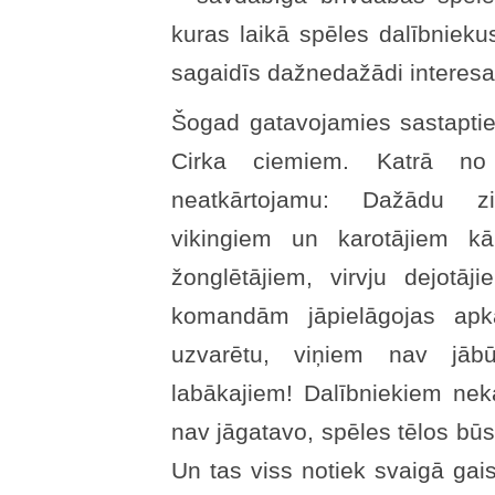
kuras laikā spēles dalībnieku
sagaidīs dažnedažādi interesan
Šogad gatavojamies sastapties
Cirka ciemiem. Katrā no
neatkārtojamu: Dažādu zi
vikingiem un karotājiem kā
žonglētājiem, virvju dejotā
komandām jāpielāgojas apkā
uzvarētu, viņiem nav jābū
labākajiem! Dalībniekiem nek
nav jāgatavo, spēles tēlos būs 
Un tas viss notiek svaigā gai