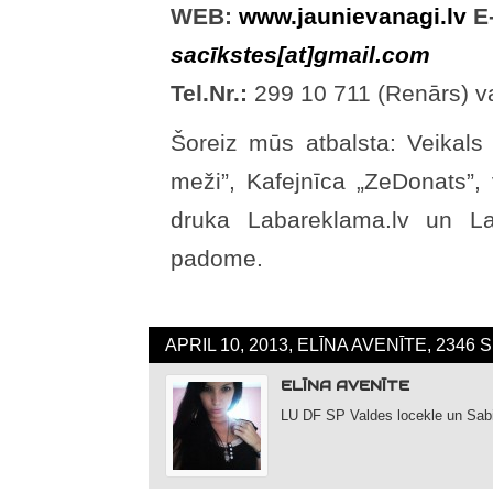
WEB:
www.jaunievanagi.lv
E
sacīkstes[at]gmail.com
Tel.Nr.:
299 10 711 (Renārs) v
Šoreiz mūs atbalsta: Veikals 
meži”, Kafejnīca „ZeDonats”,
druka Labareklama.lv un Lat
padome.
APRIL 10, 2013, ELĪNA AVENĪTE, 2346
ELĪNA AVENĪTE
LU DF SP Valdes locekle un Sabie