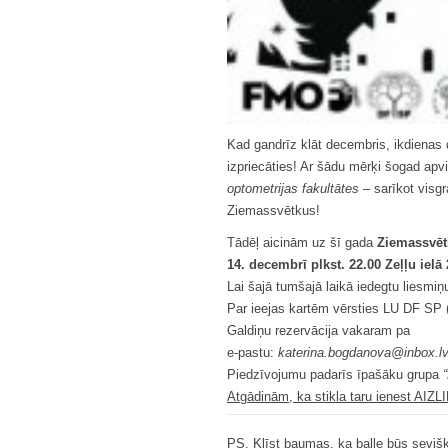
Kad gandrīz klāt decembris, ikdienas dz
izpriecāties! Ar šādu mērķi šogad ap
optometrijas fakultātes
– sarīkot visg
Ziemassvētkus!
Tādēļ aicinām uz šī gada
Ziemassvēt
14. decembrī plkst. 22.00 Zeļļu ielā 
Lai šajā tumšajā laikā iedegtu liesmiņu 
Par ieejas kartēm vērsties LU DF SP (
Galdiņu rezervācija vakaram pa
e-pastu:
katerina.bogdanova@inbox.lv
Piedzīvojumu padarīs īpašāku grupa
Atgādinām, ka stikla taru ienest AIZ
PS. Klīst baumas, ka balle būs seviš