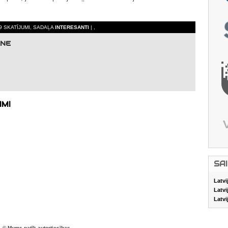
9 SKATĪJUMI, SADAĻA
INTERESANTI
| ,
ĀNE
AMI
SA
Latvi
Latvi
Latvi
© Mums patīk autortiesības