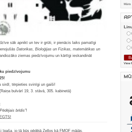
Māris
AP
Lin
īve sāk apnikt un tev ir grūti, ir pienācis laiks pamatīgi
vienojušās
Datorikas, Bioloģijas un Fizikas, matemātikas un
randiozāko ziemas piedzīvojumu un kārtīgi ieskandināt
View 
ku piedzīvojumu
MŪ
25!
sirdī, tērpieties svinīgi un gaiši!
Raiņa bulvārī 19, 3. stāvā, 305. kabinetā)
.
“Pēdējais brīdis”
!
LIEGTS!
ķi īpaša, jo tā būs pēdējā Zeļļos kā FMOF mājās.