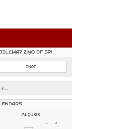
OBLĒMA? ZIŅO DF SP!
LENDĀRS
Augusts
1
2