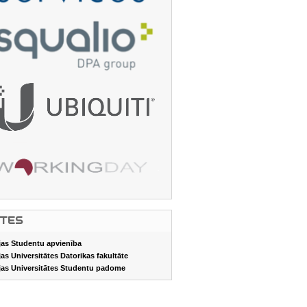
ITES
jas Studentu apvienība
jas Universitātes Datorikas fakultāte
jas Universitātes Studentu padome