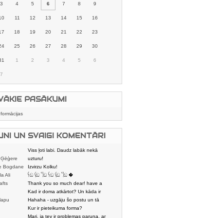
3
4
5
6
7
8
9
10
11
12
13
14
15
16
17
18
19
20
21
22
23
24
25
26
27
28
29
30
31
1
2
3
4
5
6
7
VĀKIE PASĀKUMI
nformācijas
UNI UN SVAIGI KOMENTĀRI
Viss ļoti labi. Daudz labāk nekā
 Ģēģere
karstmaizīšu
uzturu!
e Bogdane
Izvirzu Kolku!
la Ali
𓌜ඞ 𓌱ඞ 𓌏ඞ 𓌜ඞ 𓌱ඞ 𓌏ඞ �
afts
Thank you so much dear! have a
nice day
Kad ir doma atkārtot? Un kāda ir
lapu
aptuvenā dalī
Hahaha - uzgāju šo postu un tā
dātājs
sasmējos. Četr
Kur ir pieteikuma forma?
Mari, ja tev ir problemas paruna, ar