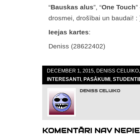
“
Bauskas alus
”, “
One Touch
”
drosmei, drošībai un baudai! : 
Ieejas kartes
:
Deniss (28622402)
DECEMBER 1, 2015, DENISS CELUIKO,
INTERESANTI
,
PASĀKUMI
,
STUDENTI
DENISS CELUIKO
KOMENTĀRI NAV NEPIE