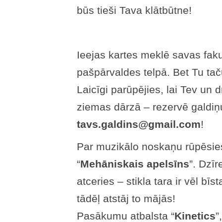
būs tieši Tava klātbūtne!
Ieejas kartes meklē savas fak
pašpārvaldes telpā. Bet Tu tač
Laicīgi parūpējies, lai Tev un
ziemas dārzā – rezervē galdiņu
tavs.galdins@gmail.com
!
Par muzikālo noskaņu rūpēsie
“
Mehāniskais apelsīns
”. Dzī
atceries – stikla tara ir vēl bī
tādēļ atstāj to mājās!
Pasākumu atbalsta “
Kinetics
”,