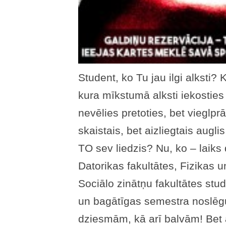
Student, ko Tu jau ilgi alksti? K
kura mīkstumā alksti iekostie
nevēlies pretoties, bet vieglprā
skaistais, bet aizliegtais auglis 
TO sev liedzis? Nu, ko – laiks
Datorikas fakultātes, Fizikas 
Sociālo zinātņu fakultātes stud
un bagātīgas semestra noslēg
dziesmām, kā arī balvām! Bet 