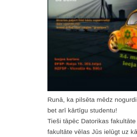
Runā, ka pilsēta mēdz nogurdinā
bet arī kārtīgu studentu!
Tieši tāpēc Datorikas fakultāt
fakultāte vēlas Jūs ielūgt uz 