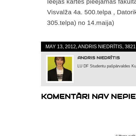
Ieejas kartes pieejamas fakult
Visvalža 4a. 500.telpa , Datori
305.telpa) no 14.maija)
MAY 13, 2012, ANDRIS NIEDRĪTIS, 38
ANDRIS NIEDRĪTIS
LU DF Studentu pašpārvaldes Kul
KOMENTĀRI NAV NEPIE
© Mums patīk 