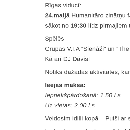
Rīgas viducī:
24.maijā
Humanitāro zinātņu fa
sākot no
19:30
līdz pirmajiem 
Spēlēs:
Grupas V.I.A “Sienāži” un “The
Kā arī DJ Dāvis!
Notiks dažādas aktivitātes, ka
Ieejas maksa:
Iepriekšpārdošanā: 1.50 Ls
Uz vietas: 2.00 Ls
Veidosim idilli kopā – Puiši ar