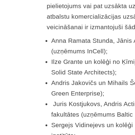
pielietojums vai pat uzsākta 
atbalstu komercializācijas uz
veicināšanai ir izmantojuši šād
Anna Ramata Stunda, Jānis 
(uzņēmums InCell);
Ilze Grante un kolēģi no Ķīm
Solid State Architects);
Andris Jakovičs un Mihails
Green Enterprise);
Juris Kostjukovs, Andris Act
fakultātes (uzņēmums Baltic 
Sergejs Vidinejevs un kolēģ