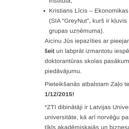
institūta;
Kristians Līcis – Ekonomikas
(SIA “GreyNut”, kurš ir kļuvi
grupas uzņēmuma).
Aicinu Jūs iepazīties ar pieej
šeit
un labprāt izmantotu iespē
doktorantūras skolas pasākumi
piedāvājumu.
Pieteikšanās atbalstam Zaļo te
1/12/2015!
*ZTI dibinātāji ir Latvijas Uni
universitāte, kā arī norvēģu pa
tīkls akadēmiskajās un biznes