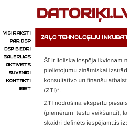
VISI RAKSTI
ZAĻO TEHNOLOĢIJU INKUBA
PAR DSP
DSP BIEDRI
GALERIJAS
Šī ir lieliska iespēja ikvienam
AKTĪVISTS
pielietojumu zinātniskai izstrā
SUVENĪRI
konsultatīvo un finanšu atbals
KONTAKTI
IEIET
(ZTI)*.
ZTI nodrošina ekspertu piesaist
(piemēram, testu veikšanai), 
skaidri definēts iespējamais i