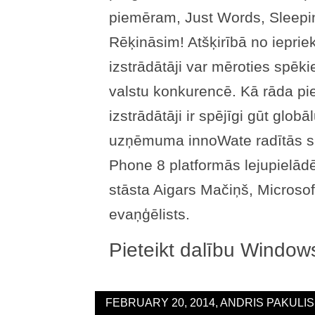
piemēram, Just Words, Sleepi
Rēķināsim! Atšķirībā no iepri
izstrādātāji var mēroties spēki
valstu konkurencē. Kā rāda pie
izstrādātāji ir spējīgi gūt gl
uzņēmuma innoWate radītās 
Phone 8 platformās lejupielādē
stāsta Aigars Mačiņš, Microsof
evaņģēlists.
Pieteikt dalību Wind
FEBRUARY 20, 2014, ANDRIS PAKULIS