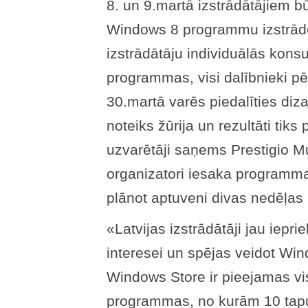
8. un 9.martā izstrādātājiem b
Windows 8 programmu izstrād
izstrādātāju individuālās konsu
programmas, visi dalībnieki 
30.martā varēs piedalīties diz
noteiks žūrija un rezultāti tiks
uzvarētāji saņems Prestigio M
organizatori iesaka programma
plānot aptuveni divas nedēļas 
«Latvijas izstrādātāji jau iepri
interesei un spējas veidot W
Windows Store ir pieejamas vi
programmas, no kurām 10 tapu