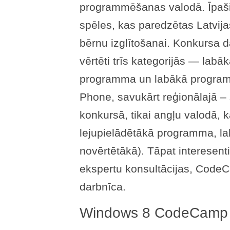
programmēšanas valodā. Īpaši
spēles, kas paredzētas Latvija
bērnu izglītošanai. Konkursa da
vērtēti trīs kategorijās — labā
programma un labākā program
Phone, savukārt reģionālajā – 
konkursā, tikai angļu valodā, k
lejupielādētākā programma, la
novērtētākā). Tāpat interesen
ekspertu konsultācijas, Code
darbnīca.
Windows 8 CodeCamp 