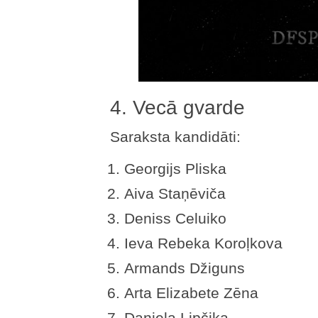
4. Vecā gvarde
Saraksta kandidāti:
Georgijs Pliska
Aiva Staņēviča
Deniss Celuiko
Ieva Rebeka Koroļkova
Armands Džiguns
Arta Elizabete Zēna
Daniela Lipčika