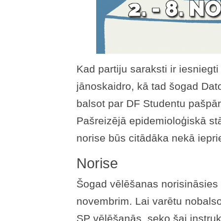
Kad partiju saraksti ir iesnieg
jānoskaidro, kā tad šogad Dato
balsot par DF Studentu pašpā
Pašreizējā epidemioloģiskā st
norise būs citādāka nekā iepri
Norise
Šogad vēlēšanas norisināsies n
novembrim. Lai varētu nobalso
SP vēlēšanās, seko šai instrukci