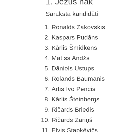
1. Jēzus nāk
Saraksta kandidāti:
Ronalds Zakovskis
Kaspars Pudāns
Kārlis Šmidkens
Matīss Andžs
Dāniels Ustups
Rolands Baumanis
Artis Ivo Pencis
Kārlis Šteinbergs
Ričards Briedis
Ričards Zariņš
Elvis Stapkēvičs