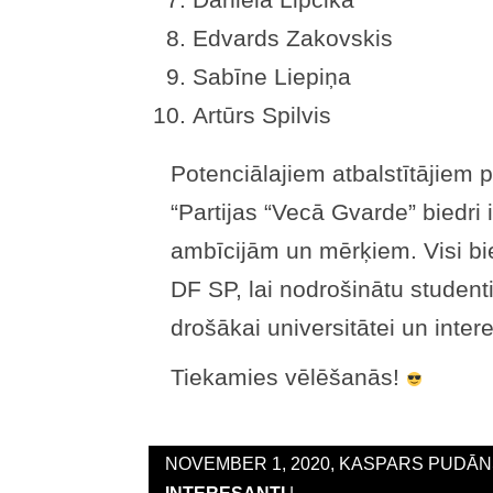
Edvards Zakovskis
Sabīne Liepiņa
Artūrs Spilvis
Potenciālajiem atbalstītājiem 
“Partijas “Vecā Gvarde” biedri i
ambīcijām un mērķiem. Visi bied
DF SP, lai nodrošinātu studenti
drošākai universitātei un inter
Tiekamies vēlēšanās!
NOVEMBER 1, 2020, KASPARS PUDĀNS
INTERESANTI
| ,