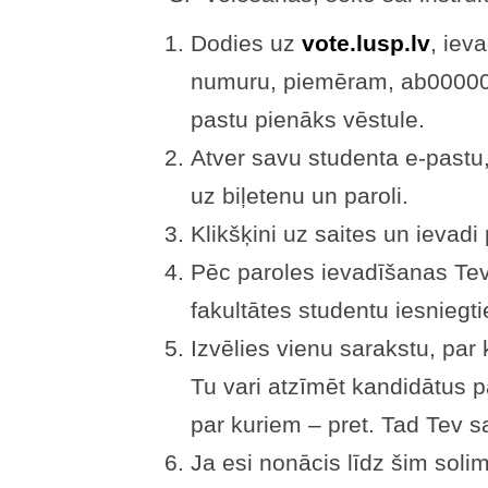
Dodies uz
vote.lusp.lv
, iev
numuru, piemēram, ab00000.
pastu pienāks vēstule.
Atver savu studenta e-pastu,
uz biļetenu un paroli.
Klikšķini uz saites un ievadi 
Pēc paroles ievadīšanas Tev 
fakultātes studentu iesniegti
Izvēlies vienu sarakstu, par
Tu vari atzīmēt kandidātus p
par kuriem – pret. Tad Tev sa
Ja esi nonācis līdz šim solim