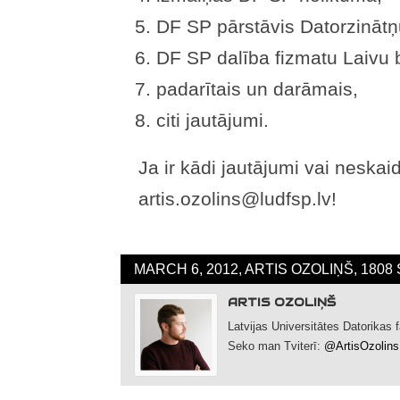
DF SP pārstāvis Datorzināt
DF SP dalība fizmatu Laivu 
padarītais un darāmais,
citi jautājumi.
Ja ir kādi jautājumi vai neskaid
artis.ozolins@ludfsp.lv!
MARCH 6, 2012, ARTIS OZOLIŅŠ, 1808
ARTIS OZOLIŅŠ
Latvijas Universitātes Datorikas
Seko man Tviterī:
@ArtisOzolins