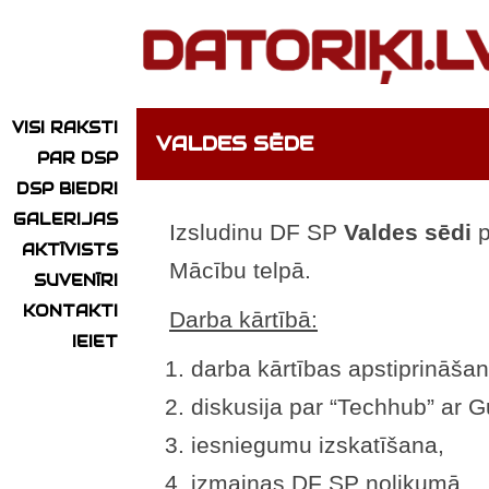
VISI RAKSTI
VALDES SĒDE
PAR DSP
DSP BIEDRI
GALERIJAS
Izsludinu DF SP
Valdes sēdi
p
AKTĪVISTS
Mācību telpā.
SUVENĪRI
KONTAKTI
Darba kārtībā:
IEIET
darba kārtības apstiprināšan
diskusija par “Techhub” ar G
iesniegumu izskatīšana,
izmaiņas DF SP nolikumā,