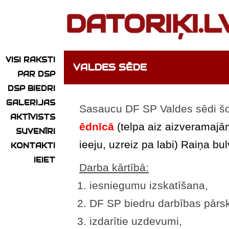
VISI RAKSTI
VALDES SĒDE
PAR DSP
DSP BIEDRI
GALERIJAS
Sasaucu DF SP Valdes sēdi š
AKTĪVISTS
ēdnīcā
(telpa aiz aizveramajā
SUVENĪRI
ieeju, uzreiz pa labi) Raiņa bul
KONTAKTI
IEIET
Darba kārtībā:
iesniegumu izskatīšana,
DF SP biedru darbības pārsk
izdarītie uzdevumi,