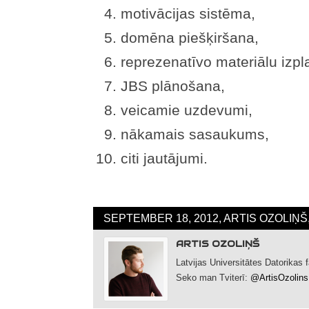
motivācijas sistēma,
domēna piešķiršana,
reprezenatīvo materiālu izpl
JBS plānošana,
veicamie uzdevumi,
nākamais sasaukums,
citi jautājumi.
SEPTEMBER 18, 2012, ARTIS OZOLIŅŠ
ARTIS OZOLIŅŠ
Latvijas Universitātes Datorikas
Seko man Tviterī:
@ArtisOzolins