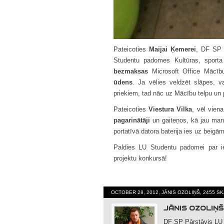
Pateicoties
Maijai Ķemerei
, DF SP 
Studentu padomes Kultūras, sporta 
bezmaksas
Microsoft Office Mācību
ūdens
. Ja vēlies veldzēt slāpes, v
priekiem, tad nāc uz Mācību telpu un p
Pateicoties
Viestura Vilka
, vēl vien
pagarinātāji
un gaiteņos, kā jau manī
portatīvā datora baterija ies uz beigām
Paldies LU Studentu padomei par ies
projektu konkursā!
OCTOBER 28, 2012, JĀNIS OZOLIŅŠ, 2455 S
JĀNIS OZOLIŅŠ
DF SP Pārstāvis LU