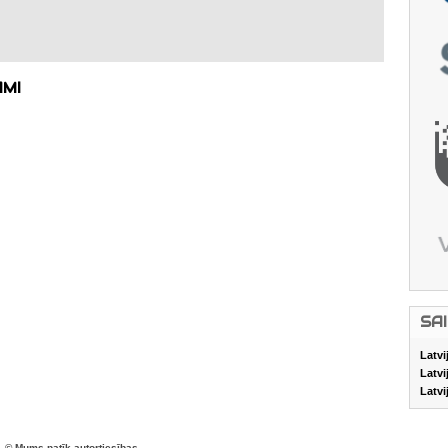
AMI
SA
Latvi
Latvi
Latvi
© Mums patīk autortiesības