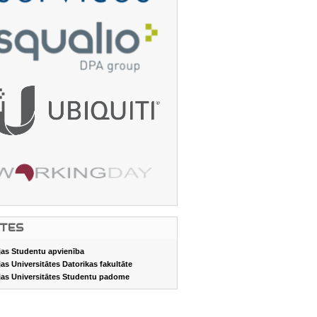
ITES
jas Studentu apvienība
jas Universitātes Datorikas fakultāte
jas Universitātes Studentu padome