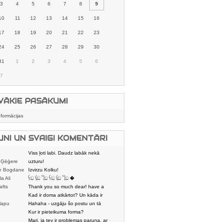
3
4
5
6
7
8
9
10
11
12
13
14
15
16
17
18
19
20
21
22
23
24
25
26
27
28
29
30
31
1
2
3
4
5
6
7
VĀKIE PASĀKUMI
nformācijas
UNI UN SVAIGI KOMENTĀRI
Viss ļoti labi. Daudz labāk nekā
 Ģēģere
karstmaizīšu
uzturu!
e Bogdane
Izvirzu Kolku!
la Ali
𓌜ඞ 𓌱ඞ 𓌏ඞ 𓌜ඞ 𓌱ඞ 𓌏ඞ �
afts
Thank you so much dear! have a
nice day
Kad ir doma atkārtot? Un kāda ir
lapu
aptuvenā dalī
Hahaha - uzgāju šo postu un tā
dātājs
sasmējos. Četr
Kur ir pieteikuma forma?
Mari, ja tev ir problemas paruna, ar