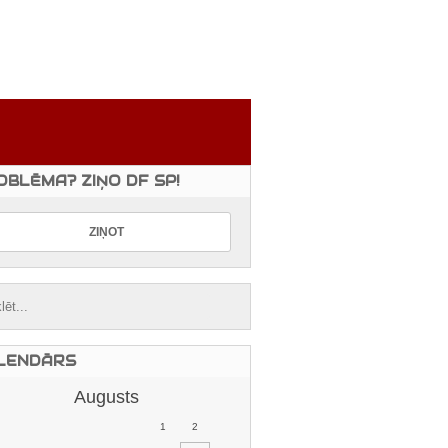
OBLĒMA? ZIŅO DF SP!
LENDĀRS
Augusts
1
2