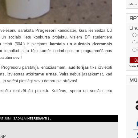
Māris
AP
Lin
vēlēšanu saraksta
Progresori
kandidātei, kura iesniedza LU
un sociālo lietu konkursā projektu, visiem DF studentiem
 telpā (304.) ir pieejams
karstais un aukstais dzeramais
ai iemalkot siltu tēju kamēr nodarbojies ar programmēšanas
alutini sevi!
View 
a Progresoru pārstāvja, entuziasmam,
auditorijās
tiks izvietoti
ts, izvietotas
atkritumu urnas
. Vairs nebūs jāsaskumst, kad
MŪ
, jo varēsi pieslēgt savu datoru pie strāvas!
pēju realizēt šo projektu Kultūras, sporta un sociālo lietu
KATĪJUMI, SADAĻA
INTERESANTI
| ,
 SP