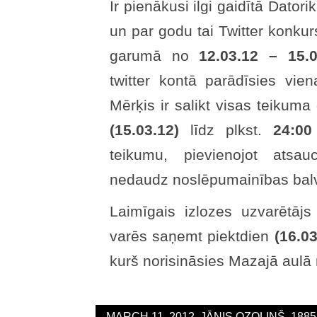
Ir pienākusi ilgi gaidītā Dator
un par godu tai Twitter konku
garumā no
12.03.12 – 15.0
twitter kontā parādīsies vi
Mērķis ir salikt visas teikuma
(15.03.12)
līdz plkst.
24:00
teikumu, pievienojot atsa
nedaudz noslēpumainības balv
Laimīgais izlozes uzvarētājs
varēs saņemt piektdien
(16.03
kurš norisināsies Mazajā aulā
MARCH 11, 2012, JĀNIS OZOLIŅŠ, 188