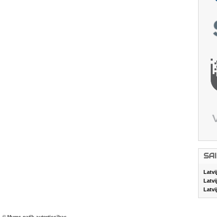
SA
Latvi
Latvi
Latvi
© Mums patīk autortiesības