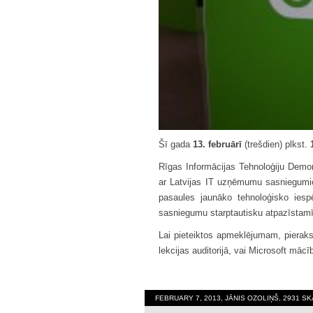
Šī gada
13. februārī
(trešdien) plkst.
Rīgas Informācijas Tehnoloģiju Demo
ar Latvijas IT uzņēmumu sasniegumie
pasaules jaunāko tehnoloģisko iespē
sasniegumu starptautisku atpazīstam
Lai pieteiktos apmeklējumam, pieraks
lekcijas auditorijā, vai Microsoft mācī
FEBRUARY 7, 2013, JĀNIS OZOLIŅŠ, 2931 S