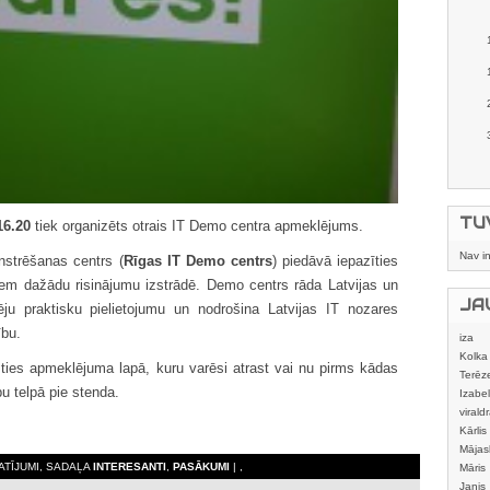
TU
16.20
tiek organizēts otrais IT Demo centra apmeklējums.
Nav i
nstrēšanas centrs (
Rīgas IT Demo centrs
) piedāvā iepazīties
m dažādu risinājumu izstrādē. Demo centrs rāda Latvijas un
JA
ju praktisku pielietojumu un nodrošina Latvijas IT nozares
ību.
iza
Kolka
ties apmeklējuma lapā, kuru varēsi atrast vai nu pirms kādas
Terēz
bu telpā pie stenda.
Izabel
viraldr
Kārlis
Mājas
KATĪJUMI, SADAĻA
INTERESANTI
,
PASĀKUMI
| ,
izstrā
Māris
Janis