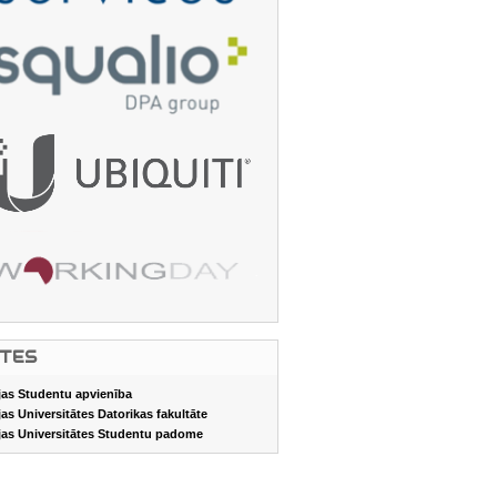
ITES
jas Studentu apvienība
jas Universitātes Datorikas fakultāte
jas Universitātes Studentu padome