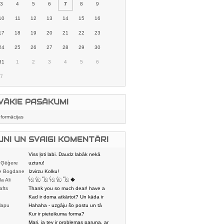
3
4
5
6
7
8
9
10
11
12
13
14
15
16
17
18
19
20
21
22
23
24
25
26
27
28
29
30
31
1
2
3
4
5
6
7
VĀKIE PASĀKUMI
nformācijas
UNI UN SVAIGI KOMENTĀRI
Viss ļoti labi. Daudz labāk nekā
 Ģēģere
karstmaizīšu
uzturu!
e Bogdane
Izvirzu Kolku!
la Ali
𓌜ඞ 𓌱ඞ 𓌏ඞ 𓌜ඞ 𓌱ඞ 𓌏ඞ �
afts
Thank you so much dear! have a
nice day
Kad ir doma atkārtot? Un kāda ir
lapu
aptuvenā dalī
Hahaha - uzgāju šo postu un tā
dātājs
sasmējos. Četr
Kur ir pieteikuma forma?
Mari, ja tev ir problemas paruna, ar