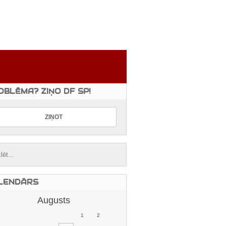
OBLĒMA? ZIŅO DF SP!
LENDĀRS
Augusts
1
2