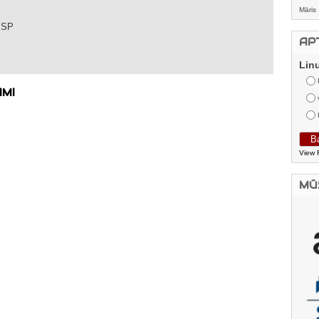
Māris
 SP
AP
Lin
AMI
View 
MŪ