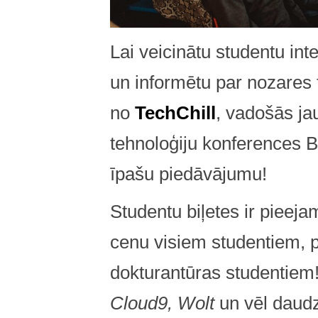
Lai veicinātu studentu int
un informētu par nozares
no
TechChill
, vadošās j
tehnoloģiju konferences Ba
īpašu piedāvājumu!
Studentu biļetes ir pieeja
cenu visiem studentiem, p
dokturantūras studentiem
Cloud9, Wolt
un vēl daudzi