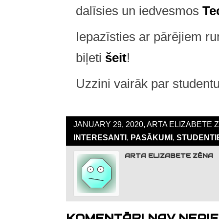
dalīsies un iedvesmos
Te
Iepazīsties ar pārējiem ru
biļeti
šeit
!
Uzzini vairāk par student
JANUARY 29, 2020, ARTA ELIZABETE 
INTERESANTI
,
PASĀKUMI
,
STUDENTI
ARTA ELIZABETE ZĒNA
KOMENTĀRI NAV NEPIE