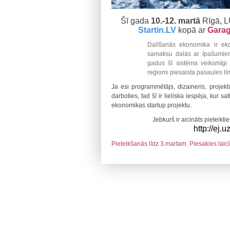
Šī gada
10.-12. martā
Rīgā, L
Startin.LV
kopā ar
Gara
Dalīšanās ekonomika ir eko
samaksu dalās ar īpašumiem
gadus šī sistēma veiksmīgi a
reģions piesaista pasaules līm
Ja esi programmētājs, dizaineris, projekt
darboties, tad šī ir lieliska iespēja, kur s
ekonomikas startup projektu.
Jebkurš ir aicināts pieteiktie
http://ej.uz
Pieteikšanās līdz 3.martam. Piesakies laicīgi