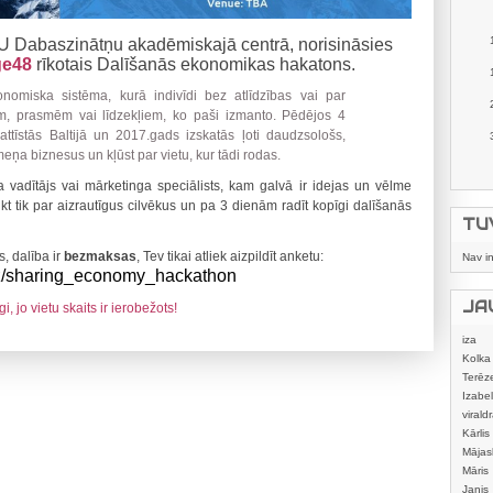
U Dabaszinātņu akadēmiskajā centrā, norisināsies
ge48
rīkotais Dalīšanās ekonomikas hakatons.
nomiska sistēma, kurā indivīdi bez atlīdzības vai par
, prasmēm vai līdzekļiem, ko paši izmanto. Pēdējos 4
ttīstās Baltijā un 2017.gads izskatās ļoti daudzsološs,
eņa biznesus un kļūst par vietu, kur tādi rodas.
a vadītājs vai mārketinga speciālists, kam galvā ir idejas un vēlme
atikt tik par aizrautīgus cilvēkus un pa 3 dienām radīt kopīgi dalīšanās
TU
s, dalība ir
bezmaksas
, Tev tikai atliek aizpildīt anketu:
Nav i
/
sharing_economy_hackathon
JA
, jo vietu skaits ir ierobežots!
iza
Kolka
Terēz
Izabel
viraldr
Kārlis
Mājas
izstrā
Māris
Janis