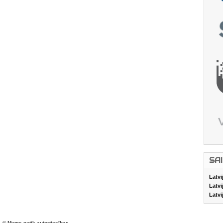
SA
Latvi
Latvi
Latvi
© Mums patīk autortiesības