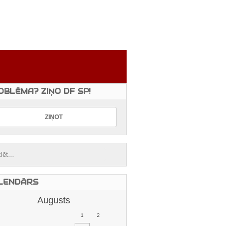
OBLĒMA? ZIŅO DF SP!
LENDĀRS
Augusts
1
2