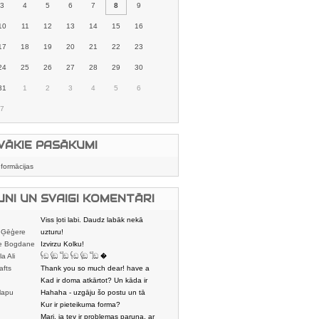
3
4
5
6
7
8
9
10
11
12
13
14
15
16
17
18
19
20
21
22
23
24
25
26
27
28
29
30
31
1
2
3
4
5
6
7
VĀKIE PASĀKUMI
nformācijas
UNI UN SVAIGI KOMENTĀRI
Viss ļoti labi. Daudz labāk nekā
 Ģēģere
karstmaizīšu
uzturu!
e Bogdane
Izvirzu Kolku!
la Ali
𓌜ඞ 𓌱ඞ 𓌏ඞ 𓌜ඞ 𓌱ඞ 𓌏ඞ �
afts
Thank you so much dear! have a
nice day
Kad ir doma atkārtot? Un kāda ir
lapu
aptuvenā dalī
Hahaha - uzgāju šo postu un tā
dātājs
sasmējos. Četr
Kur ir pieteikuma forma?
Mari, ja tev ir problemas paruna, ar