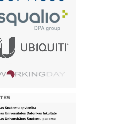
ITES
jas Studentu apvienība
jas Universitātes Datorikas fakultāte
jas Universitātes Studentu padome