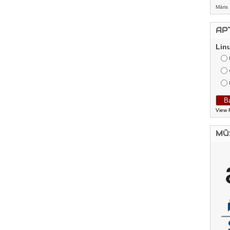
Māris
AP
Lin
View 
MŪ