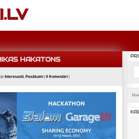
PR
MIKAS HAKATONS
aļa
Interesanti
,
Pasākumi
|
0 Komentāri
|
KA