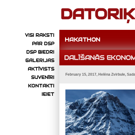
VISI RAKSTI
HAKATHON
PAR DSP
DSP BIEDRI
DALĪŠANĀS EKONO
GALERIJAS
AKTĪVISTS
February 15, 2017, Helēna Zvirbule, Sad
SUVENĪRI
KONTAKTI
IEIET