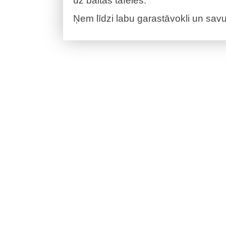
uz baltās tāfeles.
Ņem līdzi labu garastāvokli un sav