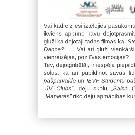
Vai kādreiz esi iztēlojies pasākum
ikviens apbrīno Tavu dejotprasmi?
gluži kā dejotāji tādās filmās kā
„St
Dance?”
… Vai arī gluži vienkārši 
vienreizējas, pozitīvas emocijas?
Tev, dejotgribētāj, ir iespēja piepi
soļus, kā arī papildinot savas l
pašpārvalde
un
IEVF Studentu pa
„JV Clubs”
, deju skolu
„Salsa C
„Manieres”
rīko deju apmācības kur