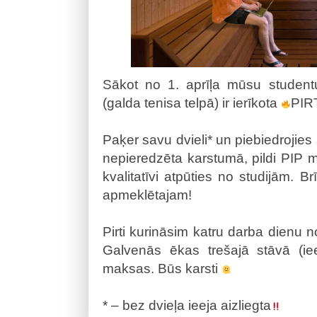
Sākot no 1. aprīļa mūsu studentu
(galda tenisa telpā) ir ierīkota
PIR
Paķer savu dvieli* un piebiedrojies 
nepieredzēta karstumā, pildi PIP 
kvalitatīvi atpūties no studijām. B
apmeklētajam!
Pirti kurināsim katru darba dienu n
Galvenās ēkas trešajā stāvā (ie
maksas. Būs karsti
* – bez dvieļa ieeja aizliegta