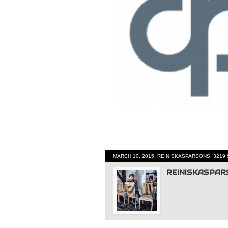
MARCH 10, 2015, REINISKASPARSONS, 3219
REINISKASPA