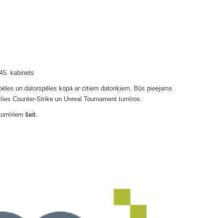
345. kabinets
pēles un datorspēles kopā ar citiem datoriķiem. Būs pieejams
ties Counter-Strike un Unreal Tournament turnīros.
turnīriem
šeit
.