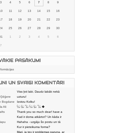
3
4
5
6
7
8
9
10
11
12
13
14
15
16
17
18
19
20
21
22
23
24
25
26
27
28
29
30
31
1
2
3
4
5
6
7
VĀKIE PASĀKUMI
nformācijas
UNI UN SVAIGI KOMENTĀRI
Viss ļoti labi. Daudz labāk nekā
 Ģēģere
karstmaizīšu
uzturu!
e Bogdane
Izvirzu Kolku!
la Ali
𓌜ඞ 𓌱ඞ 𓌏ඞ 𓌜ඞ 𓌱ඞ 𓌏ඞ �
afts
Thank you so much dear! have a
nice day
Kad ir doma atkārtot? Un kāda ir
lapu
aptuvenā dalī
Hahaha - uzgāju šo postu un tā
dātājs
sasmējos. Četr
Kur ir pieteikuma forma?
Mari, ja tev ir problemas paruna, ar