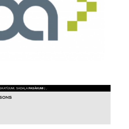
 SKATĪJUMI, SADAĻA
PASĀKUMI
| ,
RSONS