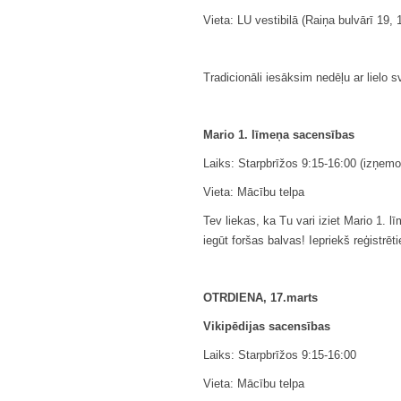
Vieta: LU vestibilā (Raiņa bulvārī 19, 
Tradicionāli iesāksim nedēļu ar lielo svē
Mario 1. līmeņa sacensības
Laiks: Starpbrīžos 9:15-16:00 (izņemo
Vieta: Mācību telpa
Tev liekas, ka Tu vari iziet Mario 1. l
iegūt foršas balvas! Iepriekš reģistrē
OTRDIENA, 17.marts
Vikipēdijas sacensības
Laiks: Starpbrīžos 9:15-16:00
Vieta: Mācību telpa