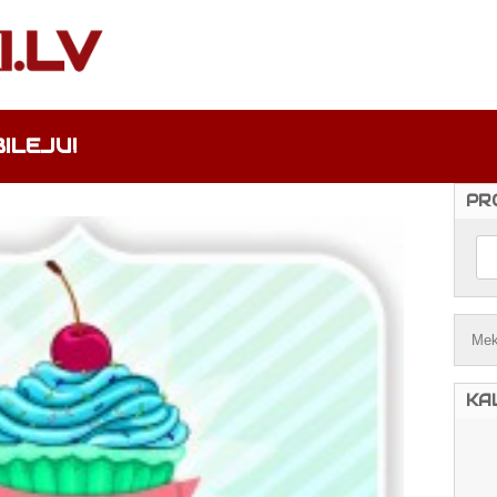
ILEJU!
PR
KA