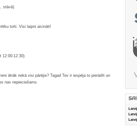
1. stāvā)
tku torti. Visi laipni aicināti!
t 12:00-12:30)
īmeni ātrāk nekā visi pārējie? Tagad Tev ir iespēja to pierādīt un
ties nav nepieciešams.
SA
Latvi
Latvi
Latvi