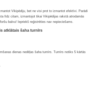
antot Vikipēdiju, bet ne visi prot to izmantot efektīvi. Parādi
ta līdz citam, izmantojot tikai Vikipēdijas rakstā atrodamās
foršu balvu! Iepriekš reģistrēties nav nepieciešams.
s atklātais šaha turnīrs
zimšanas dienas nedēļas šaha turnīrs. Turnīrs notiks 5 kārtās
.