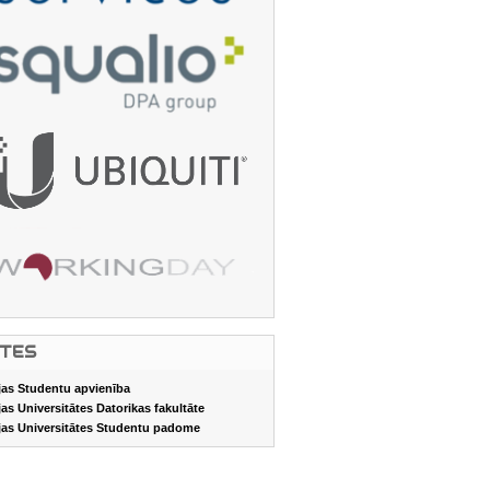
ITES
jas Studentu apvienība
jas Universitātes Datorikas fakultāte
jas Universitātes Studentu padome