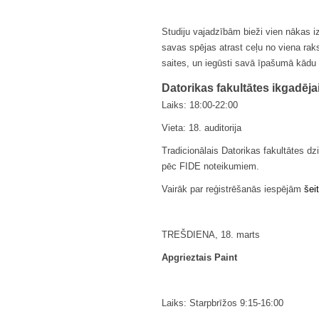
Studiju vajadzībām bieži vien nākas izm
savas spējas atrast ceļu no viena raks
saites, un iegūsti savā īpašumā kādu 
Datorikas fakultātes ikgadējai
Laiks: 18:00-22:00
Vieta: 18. auditorija
Tradicionālais Datorikas fakultātes d
pēc FIDE noteikumiem.
Vairāk par reģistrēšanās iespējām
šeit
TREŠDIENA, 18. marts
Apgrieztais Paint
Laiks: Starpbrīžos 9:15-16:00