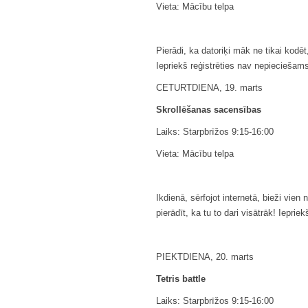
Vieta: Mācību telpa
Pierādi, ka datoriķi māk ne tikai kodē
Iepriekš reģistrēties nav nepieciešam
CETURTDIENA, 19. marts
Skrollēšanas sacensības
Laiks: Starpbrīžos 9:15-16:00
Vieta: Mācību telpa
Ikdienā, sērfojot internetā, bieži vie
pierādīt, ka tu to dari visātrāk! Iepri
PIEKTDIENA, 20. marts
Tetris battle
Laiks: Starpbrīžos 9:15-16:00