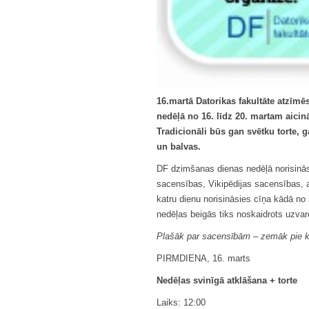
16.martā Datorikas fakultāte atzīmē
nedēļā no 16. līdz 20. martam aici
Tradicionāli būs gan svētku torte, 
un balvas.
DF dzimšanas dienas nedēļā norisinās
sacensības, Vikipēdijas sacensības, a
katru dienu norisināsies cīņa kādā no 
nedēļas beigās tiks noskaidrots uzvar
Plašāk par sacensībām – zemāk pie ka
PIRMDIENA, 16. marts
Nedēļas svinīgā atklāšana + torte
Laiks: 12:00