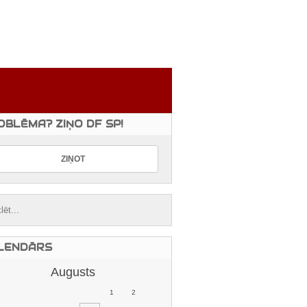
OBLĒMA? ZIŅO DF SP!
LENDĀRS
Augusts
1
2