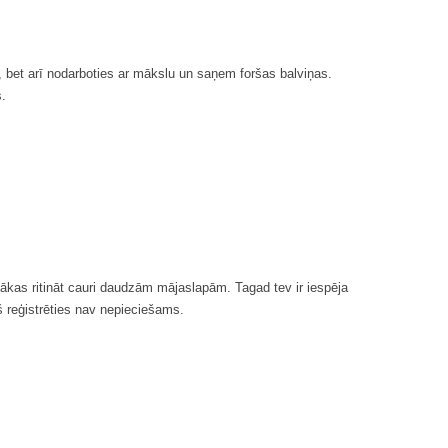
t, bet arī nodarboties ar mākslu un saņem foršas balviņas.
s.
n nākas ritināt cauri daudzām mājaslapām. Tagad tev ir iespēja
ekš reģistrēties nav nepieciešams.