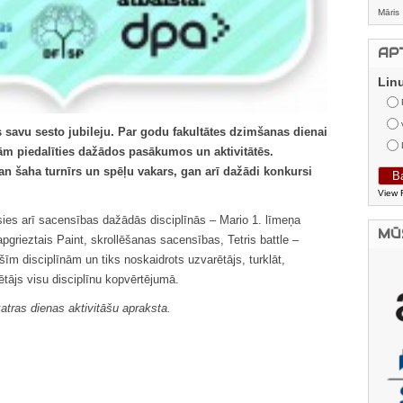
Māris
AP
Lin
s savu sesto jubileju. Par godu fakultātes dzimšanas dienai
nām piedalīties dažādos pasākumos un aktivitātēs.
gan šaha turnīrs un spēļu vakars, gan arī dažādi konkursi
View 
ies arī sacensības dažādās disciplīnās – Mario 1. līmeņa
MŪ
pgrieztais Paint, skrollēšanas sacensības, Tetris battle –
šīm disciplīnām un tiks noskaidrots uzvarētājs, turklāt,
ētājs visu disciplīnu kopvērtējumā.
tras dienas aktivitāšu apraksta.