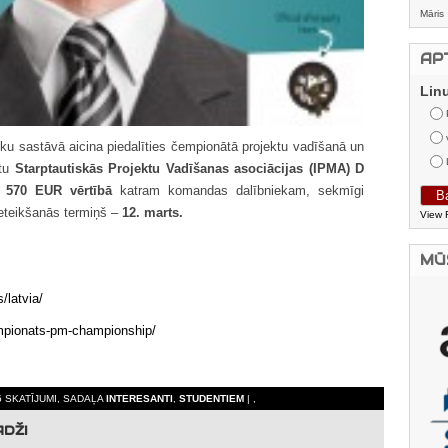
Māris
AP
Lin
ku sastāvā aicina piedalīties čempionātā projektu vadīšanā un
ītu
Starptautiskās Projektu Vadīšanas asociācijas (IPMA) D
ā 570 EUR vērtībā
katram komandas dalībniekam, sekmīgi
ieteikšanās termiņš –
12. marts.
View 
MŪ
/latvia/
cempionats-pm-championship/
5 SKATĪJUMI, SADAĻA
INTERESANTI
,
STUDENTIEM
| ,
ADŽI