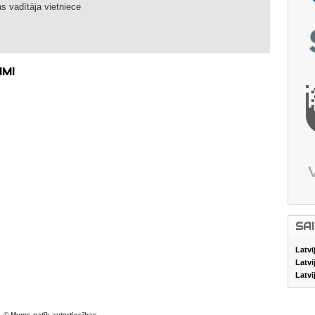
s vadītāja vietniece
AMI
SA
Latvi
Latvi
Latvi
© Mums patīk autortiesības