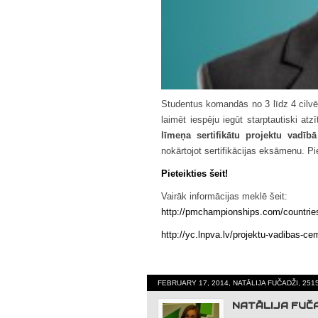
Studentus komandās no 3 līdz 4 cilvē
laimēt iespēju iegūt starptautiski atz
līmeņa sertifikātu projektu vadīb
nokārtojot sertifikācijas eksāmenu. P
Pieteikties šeit!
Vairāk informācijas meklē šeit:
http://
pmchampionships.com/
countries
http://yc.lnpva.lv/projektu-vadibas-
FEBRUARY 17, 2014, NATĀLIJA FUČADŽI, 251
NATĀLIJA FUČ