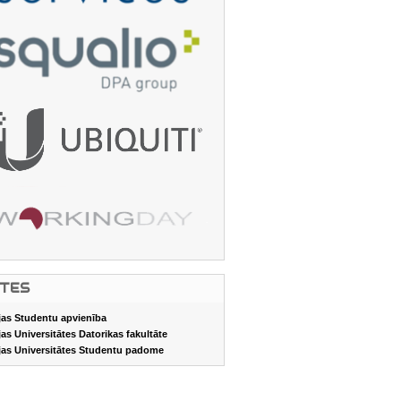
ITES
jas Studentu apvienība
jas Universitātes Datorikas fakultāte
jas Universitātes Studentu padome