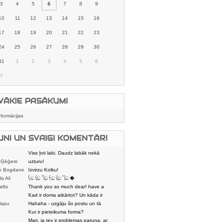
3
4
5
6
7
8
9
10
11
12
13
14
15
16
17
18
19
20
21
22
23
24
25
26
27
28
29
30
31
1
2
3
4
5
6
7
VĀKIE PASĀKUMI
nformācijas
UNI UN SVAIGI KOMENTĀRI
Viss ļoti labi. Daudz labāk nekā
 Ģēģere
karstmaizīšu
uzturu!
e Bogdane
Izvirzu Kolku!
la Ali
𓌜ඞ 𓌱ඞ 𓌏ඞ 𓌜ඞ 𓌱ඞ 𓌏ඞ �
afts
Thank you so much dear! have a
nice day
Kad ir doma atkārtot? Un kāda ir
lapu
aptuvenā dalī
Hahaha - uzgāju šo postu un tā
dātājs
sasmējos. Četr
Kur ir pieteikuma forma?
Mari, ja tev ir problemas paruna, ar