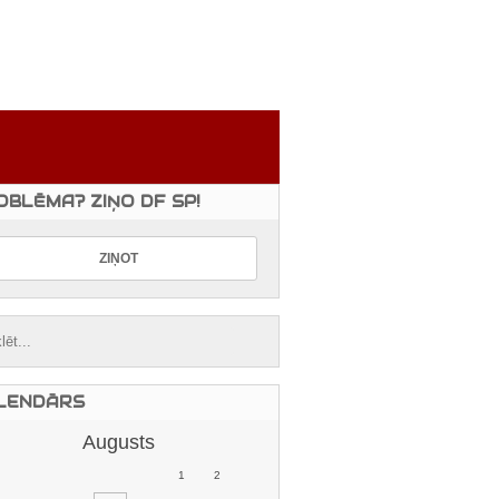
OBLĒMA? ZIŅO DF SP!
LENDĀRS
Augusts
1
2