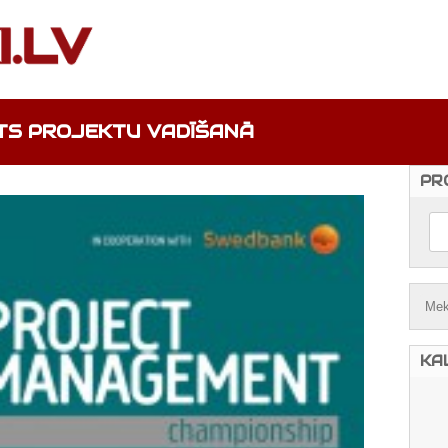
TS PROJEKTU VADĪŠANĀ
PR
KA