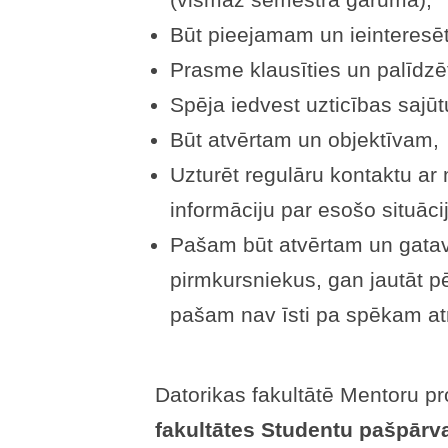
Būt pieejamam un ieinteresē
Prasme klausīties un palīdzēt
Spēja iedvest uzticības sajūt
Būt atvērtam un objektīvam,
Uzturēt regulāru kontaktu ar
informāciju par esošo situāci
Pašam būt atvērtam un gata
pirmkursniekus, gan jautāt pē
pašam nav īsti pa spēkam atr
Datorikas fakultātē Mentoru 
fakultātes Studentu pašpārv