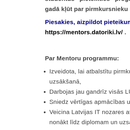
gadā kļūt par pirmkursnieku
Piesakies, aizpildot pieteik
https://mentors.datoriki.lv/
.
Par Mentoru programmu:
Izveidota, lai atbalstītu pirm
uzsākšanā,
Darbojas jau gandrīz visās LU
Sniedz vērtīgas apmācības un
Veicina Latvijas IT nozares a
nonākt līdz diplomam un uzsā