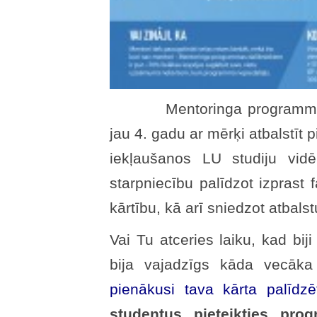
Mentoringa programma Dat
jau 4. gadu ar mērķi atbalstīt
iekļaušanos LU studiju vid
starpniecību palīdzot izprast 
kārtību, kā arī sniedzot atbal
Vai Tu atceries laiku, kad bij
bija vajadzīgs kāda vecāk
pienākusi tava kārta palīdzē
studentus pieteikties pro