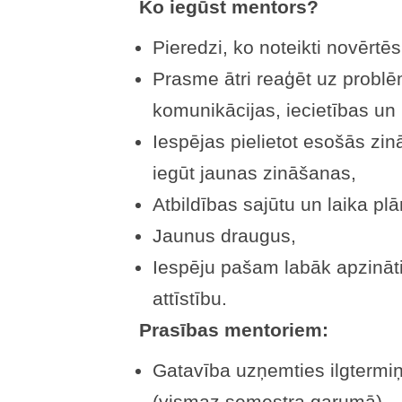
Ko iegūst mentors?
Pieredzi, ko noteikti novērtē
Prasme ātri reaģēt uz problē
komunikācijas, iecietības un
Iespējas pielietot esošās zin
iegūt jaunas zināšanas,
Atbildības sajūtu un laika pl
Jaunus draugus,
Iespēju pašam labāk apzināti
attīstību.
Prasības mentoriem:
Gatavība uzņemties ilgtermiņ
(vismaz semestra garumā),