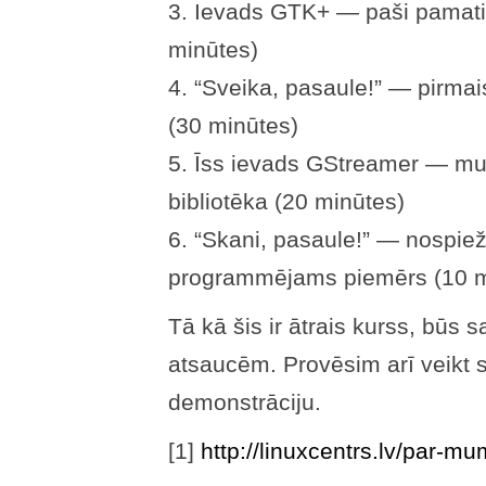
3. Ievads GTK+ — paši pamati
minūtes)
4. “Sveika, pasaule!” — pirm
(30 minūtes)
5. Īss ievads GStreamer — mul
bibliotēka (20 minūtes)
6. “Skani, pasaule!” — nospi
programmējams piemērs (10 m
Tā kā šis ir ātrais kurss, būs 
atsaucēm. Provēsim arī veikt 
demonstrāciju.
[1]
http://linuxcentrs.lv/par-m