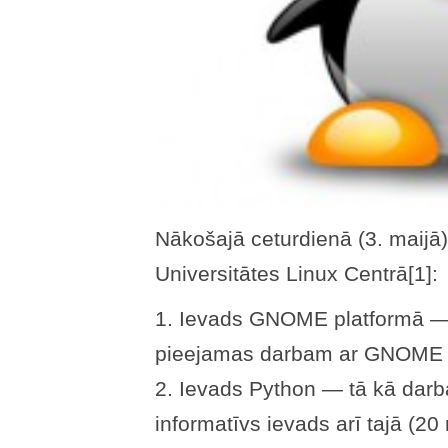
Nākošajā ceturdienā (3. maijā) 
Universitātes Linux Centrā[1]:
1. Ievads GNOME platformā — 
pieejamas darbam ar GNOME d
2. Ievads Python — tā kā darb
informatīvs ievads arī tajā (20