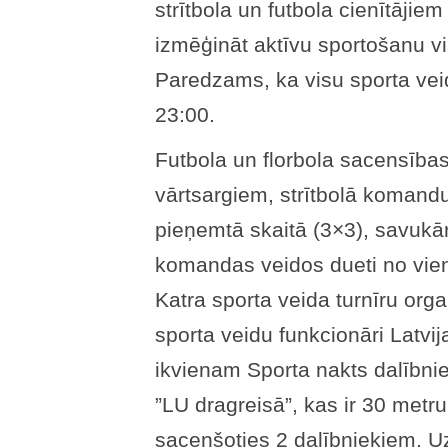
strītbola un futbola cienītājiem
izmēģināt aktīvu sportošanu v
Paredzams, ka visu sporta vei
23:00.
Futbola un florbola sacensības
vārtsargiem, strītbolā komandu
pieņemtā skaitā (3×3), savukā
komandas veidos dueti no viena
Katra sporta veida turnīru orga
sporta veidu funkcionāri Latvij
ikvienam Sporta nakts dalībnie
”LU dragreisā”, kas ir 30 metru 
sacenšoties 2 dalībniekiem. Uz