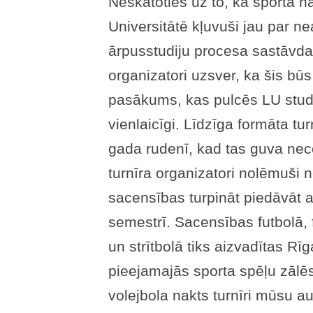
Neskatoties uz to, ka sporta nak
Universitātē kļuvuši jau par 
ārpusstudiju procesa sastāvd
organizatori uzsver, ka šis būs
pasākums, kas pulcēs LU stud
vienlaicīgi. Līdzīga formāta tur
gada rudenī, kad tas guva nece
turnīra organizatori nolēmuši 
sacensības turpināt piedāvāt 
semestrī. Sacensības futbolā, 
un strītbolā tiks aizvadītas Rī
pieejamajās sporta spēļu zālēs
volejbola nakts turnīri mūsu aug