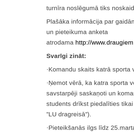
turnīra noslēgumā tiks noskaidr
Plašāka informācija par gaidā
un pieteikuma anketa
atrodama
http://www.draugiem.l
Svarīgi zināt:
·Komandu skaits katrā sporta v
·Ņemot vērā, ka katra sporta v
savstarpēji saskaņoti un koman
students drīkst piedalīties tik
”LU dragreisā”).
·Pieteikšanās ilgs līdz 25.mart