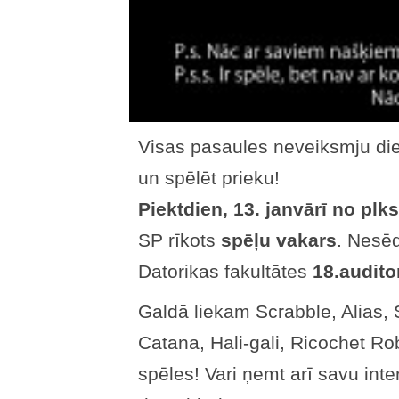
Visas pasaules neveiksmju di
un spēlēt prieku!
Piektdien, 13. janvārī no plks
SP rīkots
spēļu vakars
. Nesēd
Datorikas fakultātes
18.audito
Galdā liekam Scrabble, Alias,
Catana, Hali-gali, Ricochet Ro
spēles! Vari ņemt arī savu inter